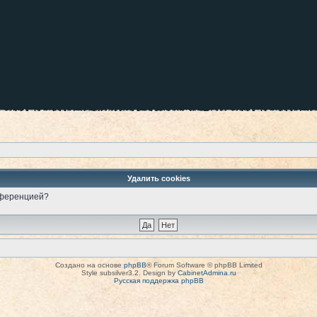
Удалить cookies
онференцией?
Создано на основе
phpBB
® Forum Software © phpBB Limited
Style subsilver3.2. Design by
CabinetAdmina.ru
Русская поддержка phpBB