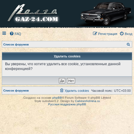
FAQ
Регистрация
Вход
П
Список форумов
о
и
с
Удалить cookies
к
Вы уверены, что хотите удалить все cookie, установленные данной
конференцией?
Список форумов
Удалить cookies
Часовой пояс:
UTC+03:00
Создано на основе
phpBB
® Forum Software © phpBB Limited
Style subsilver3.2. Design by
CabinetAdmina.ru
Русская поддержка phpBB