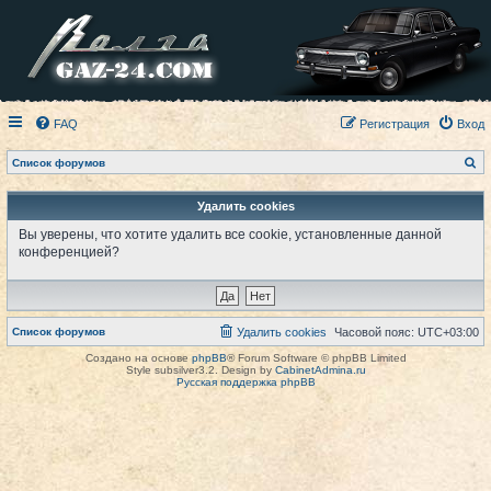
FAQ
Регистрация
Вход
П
Список форумов
о
и
с
Удалить cookies
к
Вы уверены, что хотите удалить все cookie, установленные данной
конференцией?
Список форумов
Удалить cookies
Часовой пояс:
UTC+03:00
Создано на основе
phpBB
® Forum Software © phpBB Limited
Style subsilver3.2. Design by
CabinetAdmina.ru
Русская поддержка phpBB