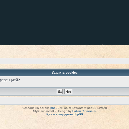
Удалить cookies
онференцией?
Создано на основе
phpBB
® Forum Software © phpBB Limited
Style subsilver3.2. Design by
CabinetAdmina.ru
Русская поддержка phpBB