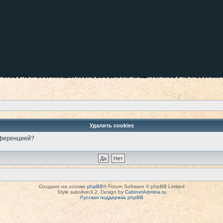
Удалить cookies
онференцией?
Создано на основе
phpBB
® Forum Software © phpBB Limited
Style subsilver3.2. Design by
CabinetAdmina.ru
Русская поддержка phpBB