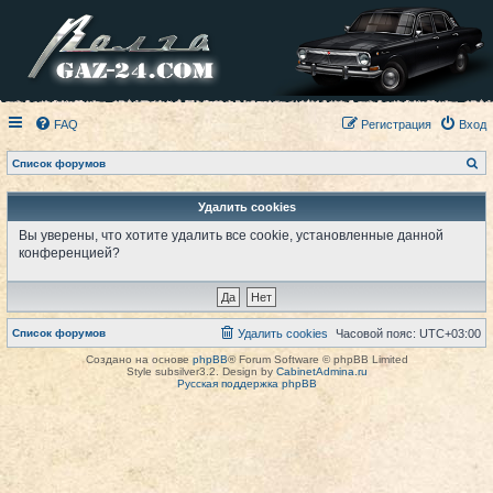
FAQ
Регистрация
Вход
П
Список форумов
о
и
с
Удалить cookies
к
Вы уверены, что хотите удалить все cookie, установленные данной
конференцией?
Список форумов
Удалить cookies
Часовой пояс:
UTC+03:00
Создано на основе
phpBB
® Forum Software © phpBB Limited
Style subsilver3.2. Design by
CabinetAdmina.ru
Русская поддержка phpBB