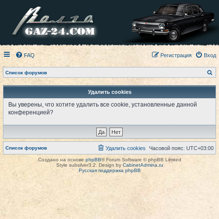
FAQ
Регистрация
Вход
П
Список форумов
о
и
с
Удалить cookies
к
Вы уверены, что хотите удалить все cookie, установленные данной
конференцией?
Список форумов
Удалить cookies
Часовой пояс:
UTC+03:00
Создано на основе
phpBB
® Forum Software © phpBB Limited
Style subsilver3.2. Design by
CabinetAdmina.ru
Русская поддержка phpBB