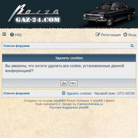
FAQ
Регистрация
Вход
П
Список форумов
о
и
с
Удалить cookies
к
Вы уверены, что хотите удалить все cookie, установленные данной
конференцией?
Список форумов
Удалить cookies
Часовой пояс:
UTC+03:00
Создано на основе
phpBB
® Forum Software © phpBB Limited
Style subsilver3.2. Design by
CabinetAdmina.ru
Русская поддержка phpBB