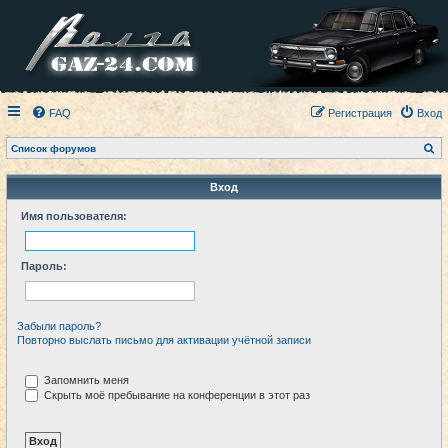
FAQ
Регистрация
Вход
П
Список форумов
о
и
с
Вход
к
Имя пользователя:
Пароль:
Забыли пароль?
Повторно выслать письмо для активации учётной записи
Запомнить меня
Скрыть моё пребывание на конференции в этот раз