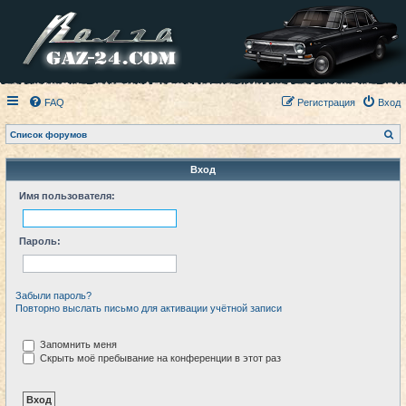
FAQ
Регистрация
Вход
П
Список форумов
о
и
с
Вход
к
Имя пользователя:
Пароль:
Забыли пароль?
Повторно выслать письмо для активации учётной записи
Запомнить меня
Скрыть моё пребывание на конференции в этот раз