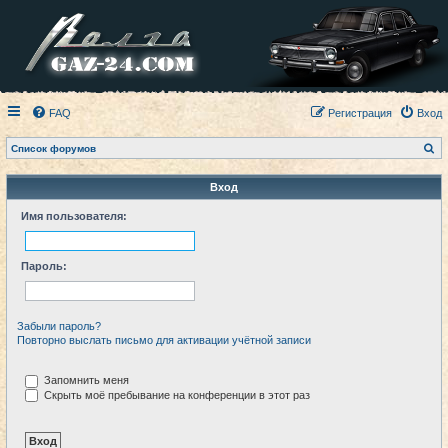
FAQ
Регистрация
Вход
П
Список форумов
о
и
с
Вход
к
Имя пользователя:
Пароль:
Забыли пароль?
Повторно выслать письмо для активации учётной записи
Запомнить меня
Скрыть моё пребывание на конференции в этот раз