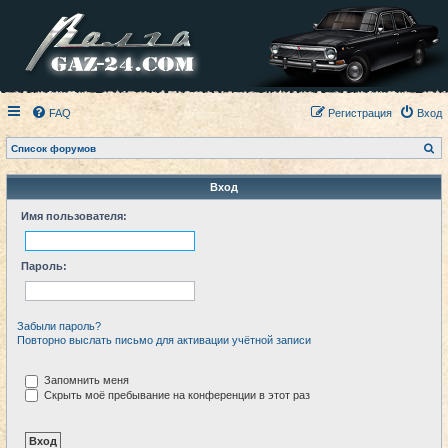
FAQ
Регистрация
Вход
П
Список форумов
о
и
с
Вход
к
Имя пользователя:
Пароль:
Забыли пароль?
Повторно выслать письмо для активации учётной записи
Запомнить меня
Скрыть моё пребывание на конференции в этот раз