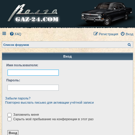
FAQ
Регистрация
Вход
П
Список форумов
о
и
с
Вход
к
Имя пользователя:
Пароль:
Забыли пароль?
Повторно выслать письмо для активации учётной записи
Запомнить меня
Скрыть моё пребывание на конференции в этот раз