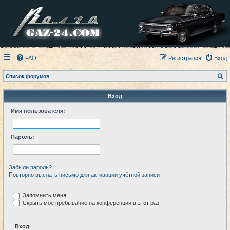
FAQ
Регистрация
Вход
П
Список форумов
о
и
с
Вход
к
Имя пользователя:
Пароль:
Забыли пароль?
Повторно выслать письмо для активации учётной записи
Запомнить меня
Скрыть моё пребывание на конференции в этот раз