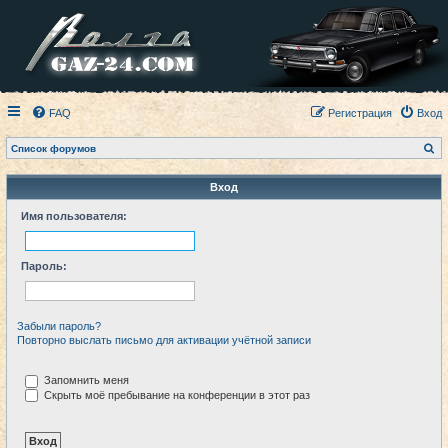
FAQ
Регистрация
Вход
П
Список форумов
о
и
с
Вход
к
Имя пользователя:
Пароль:
Забыли пароль?
Повторно выслать письмо для активации учётной записи
Запомнить меня
Скрыть моё пребывание на конференции в этот раз