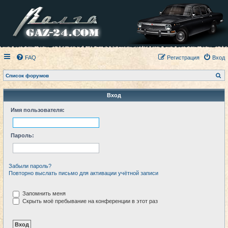
FAQ
Регистрация
Вход
П
Список форумов
о
и
с
Вход
к
Имя пользователя:
Пароль:
Забыли пароль?
Повторно выслать письмо для активации учётной записи
Запомнить меня
Скрыть моё пребывание на конференции в этот раз