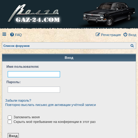
FAQ
Регистрация
Вход
П
Список форумов
о
и
с
Вход
к
Имя пользователя:
Пароль:
Забыли пароль?
Повторно выслать письмо для активации учётной записи
Запомнить меня
Скрыть моё пребывание на конференции в этот раз