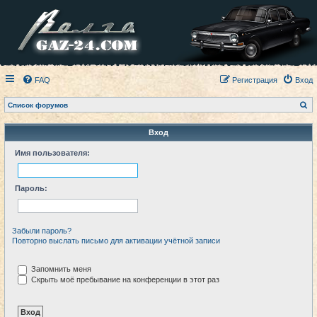
FAQ
Регистрация
Вход
П
Список форумов
о
и
с
Вход
к
Имя пользователя:
Пароль:
Забыли пароль?
Повторно выслать письмо для активации учётной записи
Запомнить меня
Скрыть моё пребывание на конференции в этот раз