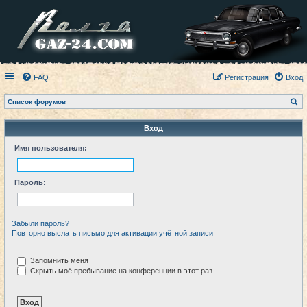
FAQ
Регистрация
Вход
П
Список форумов
о
и
с
Вход
к
Имя пользователя:
Пароль:
Забыли пароль?
Повторно выслать письмо для активации учётной записи
Запомнить меня
Скрыть моё пребывание на конференции в этот раз