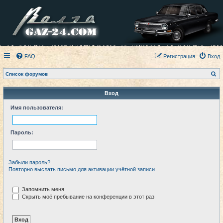
FAQ
Регистрация
Вход
П
Список форумов
о
и
с
Вход
к
Имя пользователя:
Пароль:
Забыли пароль?
Повторно выслать письмо для активации учётной записи
Запомнить меня
Скрыть моё пребывание на конференции в этот раз