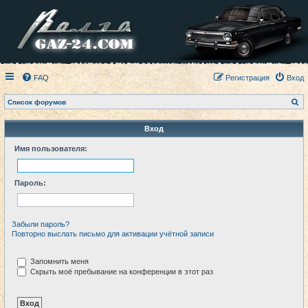
FAQ
Регистрация
Вход
П
Список форумов
о
и
с
Вход
к
Имя пользователя:
Пароль:
Забыли пароль?
Повторно выслать письмо для активации учётной записи
Запомнить меня
Скрыть моё пребывание на конференции в этот раз