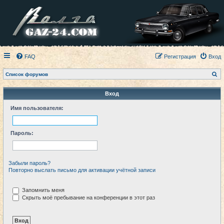
FAQ
Регистрация
Вход
П
Список форумов
о
и
с
Вход
к
Имя пользователя:
Пароль:
Забыли пароль?
Повторно выслать письмо для активации учётной записи
Запомнить меня
Скрыть моё пребывание на конференции в этот раз