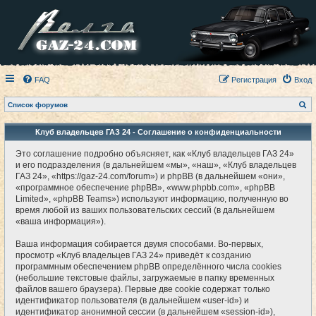
FAQ
Регистрация
Вход
П
Список форумов
о
и
с
Клуб владельцев ГАЗ 24 - Соглашение о конфиденциальности
к
Это соглашение подробно объясняет, как «Клуб владельцев ГАЗ 24»
и его подразделения (в дальнейшем «мы», «наш», «Клуб владельцев
ГАЗ 24», «https://gaz-24.com/forum») и phpBB (в дальнейшем «они»,
«программное обеспечение phpBB», «www.phpbb.com», «phpBB
Limited», «phpBB Teams») используют информацию, полученную во
время любой из ваших пользовательских сессий (в дальнейшем
«ваша информация»).
Ваша информация собирается двумя способами. Во-первых,
просмотр «Клуб владельцев ГАЗ 24» приведёт к созданию
программным обеспечением phpBB определённого числа cookies
(небольшие текстовые файлы, загружаемые в папку временных
файлов вашего браузера). Первые две cookie содержат только
идентификатор пользователя (в дальнейшем «user-id») и
идентификатор анонимной сессии (в дальнейшем «session-id»),