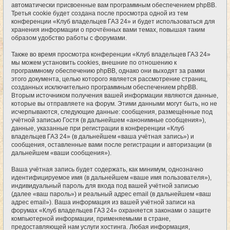
автоматически присвоенные вам программным обеспечением phpBB.
Третья cookie будет создана после просмотра одной из тем
конференции «Клуб владельцев ГАЗ 24» и будет использоваться для
хранения информации о прочтённых вами темах, повышая таким
образом удобство работы с форумами.
Также во время просмотра конференции «Клуб владельцев ГАЗ 24»
мы можем установить cookies, внешние по отношению к
программному обеспечению phpBB, однако они выходят за рамки
этого документа, целью которого является рассмотрение страниц,
созданных исключительно программным обеспечением phpBB.
Вторым источником получения вашей информации являются данные,
которые вы отправляете на форум. Этими данными могут быть, но не
исчерпываются, следующие данные: сообщения, размещённые под
учётной записью Гостя (в дальнейшем «анонимные сообщения»),
данные, указанные при регистрации в конференции «Клуб
владельцев ГАЗ 24» (в дальнейшем «ваша учётная запись») и
сообщения, оставленные вами после регистрации и авторизации (в
дальнейшем «ваши сообщения»).
Ваша учётная запись будет содержать, как минимум, однозначно
идентифицируемое имя (в дальнейшем «ваше имя пользователя»),
индивидуальный пароль для входа под вашей учётной записью
(далее «ваш пароль») и реальный адрес email (в дальнейшем «ваш
адрес email»). Ваша информация из вашей учётной записи на
форумах «Клуб владельцев ГАЗ 24» охраняется законами о защите
компьютерной информации, применяемыми в стране,
предоставляющей нам услуги хостинга. Любая информация,