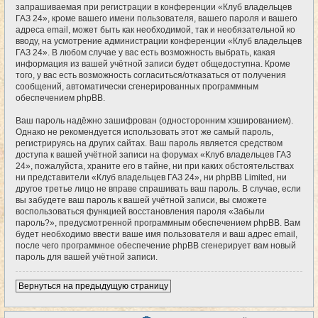
запрашиваемая при регистрации в конференции «Клуб владельцев
ГАЗ 24», кроме вашего имени пользователя, вашего пароля и вашего
адреса email, может быть как необходимой, так и необязательной ко
вводу, на усмотрение администрации конференции «Клуб владельцев
ГАЗ 24». В любом случае у вас есть возможность выбрать, какая
информация из вашей учётной записи будет общедоступна. Кроме
того, у вас есть возможность согласиться/отказаться от получения
сообщений, автоматически сгенерированных программным
обеспечением phpBB.
Ваш пароль надёжно зашифрован (односторонним хэшированием).
Однако не рекомендуется использовать этот же самый пароль,
регистрируясь на других сайтах. Ваш пароль является средством
доступа к вашей учётной записи на форумах «Клуб владельцев ГАЗ
24», пожалуйста, храните его в тайне, ни при каких обстоятельствах
ни представители «Клуб владельцев ГАЗ 24», ни phpBB Limited, ни
другое третье лицо не вправе спрашивать ваш пароль. В случае, если
вы забудете ваш пароль к вашей учётной записи, вы сможете
воспользоваться функцией восстановления пароля «Забыли
пароль?», предусмотренной программным обеспечением phpBB. Вам
будет необходимо ввести ваше имя пользователя и ваш адрес email,
после чего программное обеспечение phpBB сгенерирует вам новый
пароль для вашей учётной записи.
Вернуться на предыдущую страницу