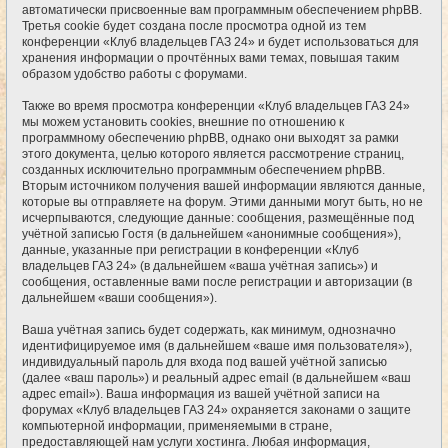
автоматически присвоенные вам программным обеспечением phpBB.
Третья cookie будет создана после просмотра одной из тем
конференции «Клуб владельцев ГАЗ 24» и будет использоваться для
хранения информации о прочтённых вами темах, повышая таким
образом удобство работы с форумами.
Также во время просмотра конференции «Клуб владельцев ГАЗ 24»
мы можем установить cookies, внешние по отношению к
программному обеспечению phpBB, однако они выходят за рамки
этого документа, целью которого является рассмотрение страниц,
созданных исключительно программным обеспечением phpBB.
Вторым источником получения вашей информации являются данные,
которые вы отправляете на форум. Этими данными могут быть, но не
исчерпываются, следующие данные: сообщения, размещённые под
учётной записью Гостя (в дальнейшем «анонимные сообщения»),
данные, указанные при регистрации в конференции «Клуб
владельцев ГАЗ 24» (в дальнейшем «ваша учётная запись») и
сообщения, оставленные вами после регистрации и авторизации (в
дальнейшем «ваши сообщения»).
Ваша учётная запись будет содержать, как минимум, однозначно
идентифицируемое имя (в дальнейшем «ваше имя пользователя»),
индивидуальный пароль для входа под вашей учётной записью
(далее «ваш пароль») и реальный адрес email (в дальнейшем «ваш
адрес email»). Ваша информация из вашей учётной записи на
форумах «Клуб владельцев ГАЗ 24» охраняется законами о защите
компьютерной информации, применяемыми в стране,
предоставляющей нам услуги хостинга. Любая информация,