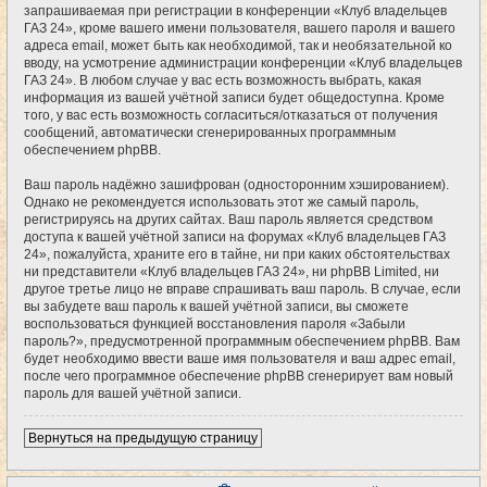
запрашиваемая при регистрации в конференции «Клуб владельцев
ГАЗ 24», кроме вашего имени пользователя, вашего пароля и вашего
адреса email, может быть как необходимой, так и необязательной ко
вводу, на усмотрение администрации конференции «Клуб владельцев
ГАЗ 24». В любом случае у вас есть возможность выбрать, какая
информация из вашей учётной записи будет общедоступна. Кроме
того, у вас есть возможность согласиться/отказаться от получения
сообщений, автоматически сгенерированных программным
обеспечением phpBB.
Ваш пароль надёжно зашифрован (односторонним хэшированием).
Однако не рекомендуется использовать этот же самый пароль,
регистрируясь на других сайтах. Ваш пароль является средством
доступа к вашей учётной записи на форумах «Клуб владельцев ГАЗ
24», пожалуйста, храните его в тайне, ни при каких обстоятельствах
ни представители «Клуб владельцев ГАЗ 24», ни phpBB Limited, ни
другое третье лицо не вправе спрашивать ваш пароль. В случае, если
вы забудете ваш пароль к вашей учётной записи, вы сможете
воспользоваться функцией восстановления пароля «Забыли
пароль?», предусмотренной программным обеспечением phpBB. Вам
будет необходимо ввести ваше имя пользователя и ваш адрес email,
после чего программное обеспечение phpBB сгенерирует вам новый
пароль для вашей учётной записи.
Вернуться на предыдущую страницу