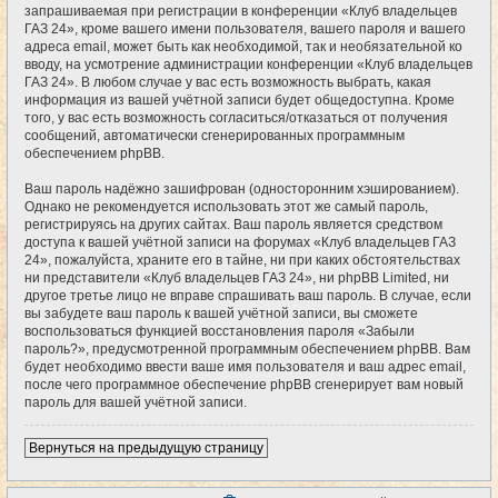
запрашиваемая при регистрации в конференции «Клуб владельцев
ГАЗ 24», кроме вашего имени пользователя, вашего пароля и вашего
адреса email, может быть как необходимой, так и необязательной ко
вводу, на усмотрение администрации конференции «Клуб владельцев
ГАЗ 24». В любом случае у вас есть возможность выбрать, какая
информация из вашей учётной записи будет общедоступна. Кроме
того, у вас есть возможность согласиться/отказаться от получения
сообщений, автоматически сгенерированных программным
обеспечением phpBB.
Ваш пароль надёжно зашифрован (односторонним хэшированием).
Однако не рекомендуется использовать этот же самый пароль,
регистрируясь на других сайтах. Ваш пароль является средством
доступа к вашей учётной записи на форумах «Клуб владельцев ГАЗ
24», пожалуйста, храните его в тайне, ни при каких обстоятельствах
ни представители «Клуб владельцев ГАЗ 24», ни phpBB Limited, ни
другое третье лицо не вправе спрашивать ваш пароль. В случае, если
вы забудете ваш пароль к вашей учётной записи, вы сможете
воспользоваться функцией восстановления пароля «Забыли
пароль?», предусмотренной программным обеспечением phpBB. Вам
будет необходимо ввести ваше имя пользователя и ваш адрес email,
после чего программное обеспечение phpBB сгенерирует вам новый
пароль для вашей учётной записи.
Вернуться на предыдущую страницу