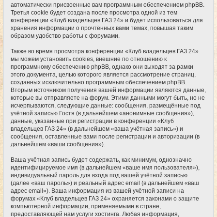
автоматически присвоенные вам программным обеспечением phpBB.
Третья cookie будет создана после просмотра одной из тем
конференции «Клуб владельцев ГАЗ 24» и будет использоваться для
хранения информации о прочтённых вами темах, повышая таким
образом удобство работы с форумами.
Также во время просмотра конференции «Клуб владельцев ГАЗ 24»
мы можем установить cookies, внешние по отношению к
программному обеспечению phpBB, однако они выходят за рамки
этого документа, целью которого является рассмотрение страниц,
созданных исключительно программным обеспечением phpBB.
Вторым источником получения вашей информации являются данные,
которые вы отправляете на форум. Этими данными могут быть, но не
исчерпываются, следующие данные: сообщения, размещённые под
учётной записью Гостя (в дальнейшем «анонимные сообщения»),
данные, указанные при регистрации в конференции «Клуб
владельцев ГАЗ 24» (в дальнейшем «ваша учётная запись») и
сообщения, оставленные вами после регистрации и авторизации (в
дальнейшем «ваши сообщения»).
Ваша учётная запись будет содержать, как минимум, однозначно
идентифицируемое имя (в дальнейшем «ваше имя пользователя»),
индивидуальный пароль для входа под вашей учётной записью
(далее «ваш пароль») и реальный адрес email (в дальнейшем «ваш
адрес email»). Ваша информация из вашей учётной записи на
форумах «Клуб владельцев ГАЗ 24» охраняется законами о защите
компьютерной информации, применяемыми в стране,
предоставляющей нам услуги хостинга. Любая информация,