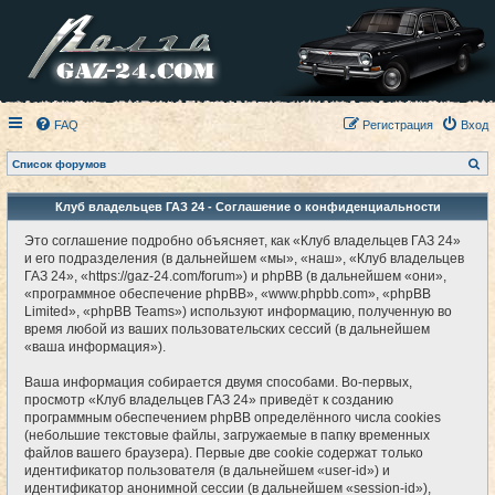
FAQ
Регистрация
Вход
П
Список форумов
о
и
с
Клуб владельцев ГАЗ 24 - Соглашение о конфиденциальности
к
Это соглашение подробно объясняет, как «Клуб владельцев ГАЗ 24»
и его подразделения (в дальнейшем «мы», «наш», «Клуб владельцев
ГАЗ 24», «https://gaz-24.com/forum») и phpBB (в дальнейшем «они»,
«программное обеспечение phpBB», «www.phpbb.com», «phpBB
Limited», «phpBB Teams») используют информацию, полученную во
время любой из ваших пользовательских сессий (в дальнейшем
«ваша информация»).
Ваша информация собирается двумя способами. Во-первых,
просмотр «Клуб владельцев ГАЗ 24» приведёт к созданию
программным обеспечением phpBB определённого числа cookies
(небольшие текстовые файлы, загружаемые в папку временных
файлов вашего браузера). Первые две cookie содержат только
идентификатор пользователя (в дальнейшем «user-id») и
идентификатор анонимной сессии (в дальнейшем «session-id»),