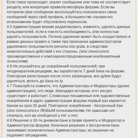
Если такое происходит, значит сообщение или тема не соответствует
разделу, или концепции правил/атмосферы форума. Если вы
потеряли свое сообщение воспользуйтесь поиском всех своих
сообщений через свой профиль, в большинстве случаев его
исчезновение будет обусловлено переносом.
4.5 Администрация вправе редактировать, изменять, удалять данные
пользователей, если в том есть необходимость, или полностью
удалять пользователя. Полное удаление может быть осуществлено в
рамках данных правил а также при признании администратором
удаляемого пользователя-persona non grata, в следствии
нежелательных действий с его стороны.
(это относится
преимущественно к новозарегестрированным неадекватным
личностям)
4.6 Не опускайтесь до оскорблений пользователей, при
неоднократном рецидиве, вы заработаете 7 дней бана на форуме.
Повторная регистрация после этого запрещена, все дубли будут
удаляться, вплоть до бана по ip.
4.7 Пожалуйста помните, что Администраторы и Модераторы (далее
администрация), это люди, благодаря которым, этот ресурс
существует и работает. Словесные письменные или художественные
оскорбления в адрес администрации форума первый раз караются
баном на срок 30 дней. Повторное оскорбление - бессрочный бан.
(это относится к ЛЮБЫМ пользователям. Не зависимо от
статуса, кол-ва сообщений и тд. и тп)
4.8 Решение о 30-ти дневном бане в праве принять и Модератор и
Администратор форума. Конечное решение о бессрочном бане
принимают исключительно Администраторы, их решение не
подлежит обсуждению.