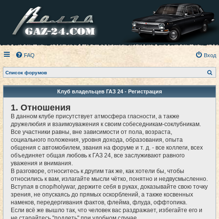
FAQ
Вход
П
Список форумов
о
и
с
Клуб владельцев ГАЗ 24 - Регистрация
к
1. Отношения
В данном клубе присутствует атмосфера гласности, а также
дружелюбия и взаимоуважения к своим собеседникам-соклубникам.
Все участники равны, вне зависимости от пола, возраста,
социального положения, уровня дохода, образования, опыта
общения с автомобилем, звания на форуме и т. д. - все коллеги, всех
объединяет общая любовь к ГАЗ 24, все заслуживают равного
уважения и внимания.
В разговоре, относитесь к другим так же, как хотели бы, чтобы
относились к вам, излагайте мысли чётко, понятно и недвусмысленно.
Вступая в спор/holywar, держите себя в руках, доказывайте свою точку
зрения, не опускаясь до прямых оскорблений, а также косвенных
намеков, передергивания фактов, флейма, флуда, оффтопика.
Если всё же вышло так, что человек вас раздражает, избегайте его и
не старайтесь "поддеть" при удобном случае.