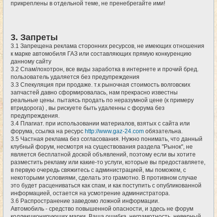
прикреплены в отдельной теме, не пренебрегайте ими!
3. Запреты
3.1 Запрещена реклама сторонних ресурсов, не имеющих отношения
к марке автомобиля ГАЗ или составляющих прямую конкуренцию
данному сайту
3.2 Спам/лохотрон, все виды заработка в интернете и прочий бред.
пользователь удаляется без предупреждения
3.3 Спекуляция при продаже. т.к рыночная стоимость волговских
запчастей давно сформировалась, нам прекрасно известны
реальные цены. пытаясь продать по неразумной цене (к примеру
втридорога) , вы рискуете быть удаленны с форума без
предупреждения.
3.4 Плагиат. при использовании материалов, взятых с сайта или
форума, ссылка на ресурс
http://www.gaz-24.com
обязательна.
3.5 Частная реклама без согласования. Нужно понимать, что данный
клубный форум, несмотря на существования раздела "Рынок", не
является бесплатной доской объявлений, поэтому если вы хотите
разместить рекламу или какие-то услуги, которые вы предоставляете,
в первую очередь свяжитесь с администрацией, мы поможем, с
некоторыми условиями, сделать это грамотно. В противном случае
это будет расцениваться как спам, и как поступить с опубликованной
информацией, остается на усмотрение администратора.
3.6 Распространение заведомо ложной информации.
Автомобиль - средство повышенной опасности, и здесь не форум
коллекционирующих марки. Ваша ошибка, неграмотность, неверный