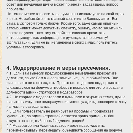
совет или неудачная шутка может принести задававшему вопрос
проблемы.
Но тем не менее все советы форумчан вы используете на свой страх
и риск. Не забывайте, что главный советчик по Вашему авто - Вы
сами, а уж потом только форум. Кроме того, даже самый опытный
автомобилист может допустить опечатку, ошибку, что-то забыть или
просто не учесть, поэтому старайтесь сначала прочитать
интересующую вас информацию в руководстве по ремонту/
эксплуатации. Если же вы не уверены в своих силах, пользуйтесь
услугами автосервиса.
4. Модерирование и меры пресечения.
4.1. Если вам вынесли предупреждение немедленно прекратите
делать то, за что Вам вынесли замечание, но не обижайтесь. Вас
лично никто не хочет задеть. Просто кто-то должен поддерживать
сложившуюся на форуме атмосферу и порядок, для этого и созданы
должности администраторов и модераторов.
4.2. Не спорьте с модераторами и админами в открытых темах, лучше
пишите в личку - все недоразумения можно уладить, поговорив с глазу
на глаз, не разводя шума.
4.3 Если пользователь не реагирует на просьбы и продолжает
хулиганить, за администрацией остается право применить бан
акаунта на срок, выбранный администрацией.
4.4 Модератор или Администратор имеют право удалять,
переименовывать, перемещать, объединять сообщения на форуме.