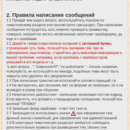
2. Правила написания сообщений
2.1 Прежде чем задать вопрос, воспользуйтесь поиском по
тематическому разделу или просмотрите сам раздел. При написании
сообщения потрудитесь хоть немного проверить грамматику,
поверьте, неприятно читать несвязанную запятыми тарабарщину, да
еще и с ошибками.
2.2
Давайте темам осмысленные названия
с заглавной буквы
,
отражающие суть темы, пользуйтесь значками тем, при их
оформлении, ища помощи, старайтесь дать максимум информации о
вашей проблеме, например, если проблема с карбюратором,
указывайте его модель и т д.
"а вот вопрос..."; "помогите!!!!"; "не работает "
- плохие названия,
пожалуйста, не используйте их никогда, подобные темы могут быть
закрыты или удалены без уведомления.
2.3 При написании транслитом используйте соответствующий тэг.
2.4 Не материтесь, как сапожник, мат на форуме не запрещен, но и не
возведен в норму при общении.
2.5 Нежелателен даблпостинг - написание нескольких постов подряд.
Если вам есть, что добавить к предыдущему сообщению, пользуйтесь
кнопкой "ПРАВКА"
2.6 Запрещен флуд смайлами - ответ без текста.
2.7 Запрещается использовать значок
при оформления тем.
Данный значок служебный, для оформления тем администрацией.
2.8 В некоторых тематических разделах требуется соблюдать
дополнительные правила при размещении тем, обычно они