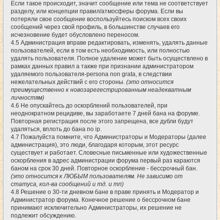
Если такое происходит, значит сообщение или тема не соответствует
разделу, или концепции правил/атмосферы форума. Если вы
потеряли свое сообщение воспользуйтесь поиском всех своих
сообщений через свой профиль, в большинстве случаев его
исчезновение будет обусловлено переносом.
4.5 Администрация вправе редактировать, изменять, удалять данные
пользователей, если в том есть необходимость, или полностью
удалять пользователя. Полное удаление может быть осуществлено в
рамках данных правил а также при признании администратором
удаляемого пользователя-persona non grata, в следствии
нежелательных действий с его стороны.
(это относится
преимущественно к новозарегестрированным неадекватным
личностям)
4.6 Не опускайтесь до оскорблений пользователей, при
неоднократном рецидиве, вы заработаете 7 дней бана на форуме.
Повторная регистрация после этого запрещена, все дубли будут
удаляться, вплоть до бана по ip.
4.7 Пожалуйста помните, что Администраторы и Модераторы (далее
администрация), это люди, благодаря которым, этот ресурс
существует и работает. Словесные письменные или художественные
оскорбления в адрес администрации форума первый раз караются
баном на срок 30 дней. Повторное оскорбление - бессрочный бан.
(это относится к ЛЮБЫМ пользователям. Не зависимо от
статуса, кол-ва сообщений и тд. и тп)
4.8 Решение о 30-ти дневном бане в праве принять и Модератор и
Администратор форума. Конечное решение о бессрочном бане
принимают исключительно Администраторы, их решение не
подлежит обсуждению.