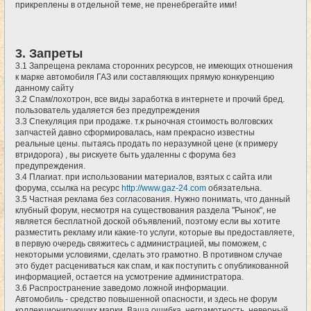
прикреплены в отдельной теме, не пренебрегайте ими!
3. Запреты
3.1 Запрещена реклама сторонних ресурсов, не имеющих отношения
к марке автомобиля ГАЗ или составляющих прямую конкуренцию
данному сайту
3.2 Спам/лохотрон, все виды заработка в интернете и прочий бред.
пользователь удаляется без предупреждения
3.3 Спекуляция при продаже. т.к рыночная стоимость волговских
запчастей давно сформировалась, нам прекрасно известны
реальные цены. пытаясь продать по неразумной цене (к примеру
втридорога) , вы рискуете быть удаленны с форума без
предупреждения.
3.4 Плагиат. при использовании материалов, взятых с сайта или
форума, ссылка на ресурс
http://www.gaz-24.com
обязательна.
3.5 Частная реклама без согласования. Нужно понимать, что данный
клубный форум, несмотря на существования раздела "Рынок", не
является бесплатной доской объявлений, поэтому если вы хотите
разместить рекламу или какие-то услуги, которые вы предоставляете,
в первую очередь свяжитесь с администрацией, мы поможем, с
некоторыми условиями, сделать это грамотно. В противном случае
это будет расцениваться как спам, и как поступить с опубликованной
информацией, остается на усмотрение администратора.
3.6 Распространение заведомо ложной информации.
Автомобиль - средство повышенной опасности, и здесь не форум
коллекционирующих марки. Ваша ошибка, неграмотность, неверный