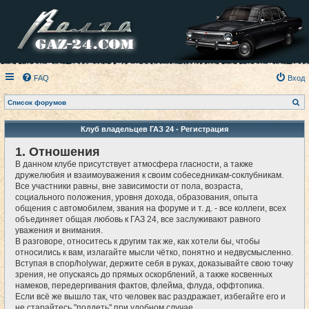
FAQ
Вход
П
Список форумов
о
и
с
Клуб владельцев ГАЗ 24 - Регистрация
к
1. Отношения
В данном клубе присутствует атмосфера гласности, а также
дружелюбия и взаимоуважения к своим собеседникам-соклубникам.
Все участники равны, вне зависимости от пола, возраста,
социального положения, уровня дохода, образования, опыта
общения с автомобилем, звания на форуме и т. д. - все коллеги, всех
объединяет общая любовь к ГАЗ 24, все заслуживают равного
уважения и внимания.
В разговоре, относитесь к другим так же, как хотели бы, чтобы
относились к вам, излагайте мысли чётко, понятно и недвусмысленно.
Вступая в спор/holywar, держите себя в руках, доказывайте свою точку
зрения, не опускаясь до прямых оскорблений, а также косвенных
намеков, передергивания фактов, флейма, флуда, оффтопика.
Если всё же вышло так, что человек вас раздражает, избегайте его и
не старайтесь "поддеть" при удобном случае.