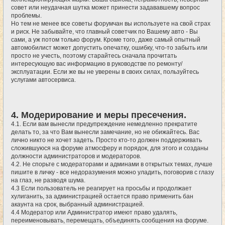
совет или неудачная шутка может принести задававшему вопрос
проблемы.
Но тем не менее все советы форумчан вы используете на свой страх
и риск. Не забывайте, что главный советчик по Вашему авто - Вы
сами, а уж потом только форум. Кроме того, даже самый опытный
автомобилист может допустить опечатку, ошибку, что-то забыть или
просто не учесть, поэтому старайтесь сначала прочитать
интересующую вас информацию в руководстве по ремонту/
эксплуатации. Если же вы не уверены в своих силах, пользуйтесь
услугами автосервиса.
4. Модерирование и меры пресечения.
4.1. Если вам вынесли предупреждение немедленно прекратите
делать то, за что Вам вынесли замечание, но не обижайтесь. Вас
лично никто не хочет задеть. Просто кто-то должен поддерживать
сложившуюся на форуме атмосферу и порядок, для этого и созданы
должности администраторов и модераторов.
4.2. Не спорьте с модераторами и админами в открытых темах, лучше
пишите в личку - все недоразумения можно уладить, поговорив с глазу
на глаз, не разводя шума.
4.3 Если пользователь не реагирует на просьбы и продолжает
хулиганить, за администрацией остается право применить бан
акаунта на срок, выбранный администрацией.
4.4 Модератор или Администратор имеют право удалять,
переименовывать, перемещать, объединять сообщения на форуме.