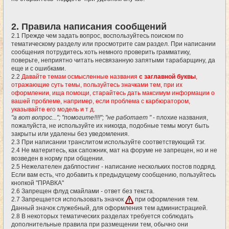
2. Правила написания сообщений
2.1 Прежде чем задать вопрос, воспользуйтесь поиском по
тематическому разделу или просмотрите сам раздел. При написании
сообщения потрудитесь хоть немного проверить грамматику,
поверьте, неприятно читать несвязанную запятыми тарабарщину, да
еще и с ошибками.
2.2
Давайте темам осмысленные названия
с заглавной буквы
,
отражающие суть темы, пользуйтесь значками тем, при их
оформлении, ища помощи, старайтесь дать максимум информации о
вашей проблеме, например, если проблема с карбюратором,
указывайте его модель и т д.
"а вот вопрос..."; "помогите!!!!"; "не работает "
- плохие названия,
пожалуйста, не используйте их никогда, подобные темы могут быть
закрыты или удалены без уведомления.
2.3 При написании транслитом используйте соответствующий тэг.
2.4 Не материтесь, как сапожник, мат на форуме не запрещен, но и не
возведен в норму при общении.
2.5 Нежелателен даблпостинг - написание нескольких постов подряд.
Если вам есть, что добавить к предыдущему сообщению, пользуйтесь
кнопкой "ПРАВКА"
2.6 Запрещен флуд смайлами - ответ без текста.
2.7 Запрещается использовать значок
при оформления тем.
Данный значок служебный, для оформления тем администрацией.
2.8 В некоторых тематических разделах требуется соблюдать
дополнительные правила при размещении тем, обычно они