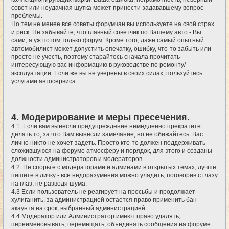
совет или неудачная шутка может принести задававшему вопрос
проблемы.
Но тем не менее все советы форумчан вы используете на свой страх
и риск. Не забывайте, что главный советчик по Вашему авто - Вы
сами, а уж потом только форум. Кроме того, даже самый опытный
автомобилист может допустить опечатку, ошибку, что-то забыть или
просто не учесть, поэтому старайтесь сначала прочитать
интересующую вас информацию в руководстве по ремонту/
эксплуатации. Если же вы не уверены в своих силах, пользуйтесь
услугами автосервиса.
4. Модерирование и меры пресечения.
4.1. Если вам вынесли предупреждение немедленно прекратите
делать то, за что Вам вынесли замечание, но не обижайтесь. Вас
лично никто не хочет задеть. Просто кто-то должен поддерживать
сложившуюся на форуме атмосферу и порядок, для этого и созданы
должности администраторов и модераторов.
4.2. Не спорьте с модераторами и админами в открытых темах, лучше
пишите в личку - все недоразумения можно уладить, поговорив с глазу
на глаз, не разводя шума.
4.3 Если пользователь не реагирует на просьбы и продолжает
хулиганить, за администрацией остается право применить бан
акаунта на срок, выбранный администрацией.
4.4 Модератор или Администратор имеют право удалять,
переименовывать, перемещать, объединять сообщения на форуме.