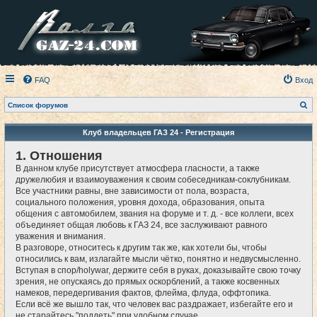
FAQ
Вход
П
Список форумов
о
и
с
Клуб владельцев ГАЗ 24 - Регистрация
к
1. Отношения
В данном клубе присутствует атмосфера гласности, а также
дружелюбия и взаимоуважения к своим собеседникам-соклубникам.
Все участники равны, вне зависимости от пола, возраста,
социального положения, уровня дохода, образования, опыта
общения с автомобилем, звания на форуме и т. д. - все коллеги, всех
объединяет общая любовь к ГАЗ 24, все заслуживают равного
уважения и внимания.
В разговоре, относитесь к другим так же, как хотели бы, чтобы
относились к вам, излагайте мысли чётко, понятно и недвусмысленно.
Вступая в спор/holywar, держите себя в руках, доказывайте свою точку
зрения, не опускаясь до прямых оскорблений, а также косвенных
намеков, передергивания фактов, флейма, флуда, оффтопика.
Если всё же вышло так, что человек вас раздражает, избегайте его и
не старайтесь "поддеть" при удобном случае.