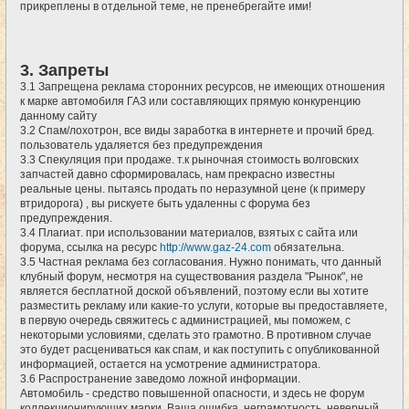
прикреплены в отдельной теме, не пренебрегайте ими!
3. Запреты
3.1 Запрещена реклама сторонних ресурсов, не имеющих отношения
к марке автомобиля ГАЗ или составляющих прямую конкуренцию
данному сайту
3.2 Спам/лохотрон, все виды заработка в интернете и прочий бред.
пользователь удаляется без предупреждения
3.3 Спекуляция при продаже. т.к рыночная стоимость волговских
запчастей давно сформировалась, нам прекрасно известны
реальные цены. пытаясь продать по неразумной цене (к примеру
втридорога) , вы рискуете быть удаленны с форума без
предупреждения.
3.4 Плагиат. при использовании материалов, взятых с сайта или
форума, ссылка на ресурс
http://www.gaz-24.com
обязательна.
3.5 Частная реклама без согласования. Нужно понимать, что данный
клубный форум, несмотря на существования раздела "Рынок", не
является бесплатной доской объявлений, поэтому если вы хотите
разместить рекламу или какие-то услуги, которые вы предоставляете,
в первую очередь свяжитесь с администрацией, мы поможем, с
некоторыми условиями, сделать это грамотно. В противном случае
это будет расцениваться как спам, и как поступить с опубликованной
информацией, остается на усмотрение администратора.
3.6 Распространение заведомо ложной информации.
Автомобиль - средство повышенной опасности, и здесь не форум
коллекционирующих марки. Ваша ошибка, неграмотность, неверный