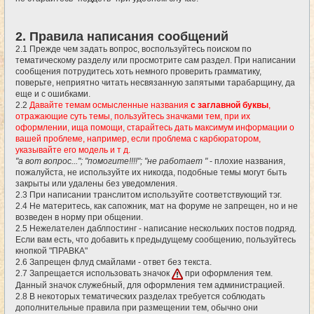
2. Правила написания сообщений
2.1 Прежде чем задать вопрос, воспользуйтесь поиском по
тематическому разделу или просмотрите сам раздел. При написании
сообщения потрудитесь хоть немного проверить грамматику,
поверьте, неприятно читать несвязанную запятыми тарабарщину, да
еще и с ошибками.
2.2
Давайте темам осмысленные названия
с заглавной буквы
,
отражающие суть темы, пользуйтесь значками тем, при их
оформлении, ища помощи, старайтесь дать максимум информации о
вашей проблеме, например, если проблема с карбюратором,
указывайте его модель и т д.
"а вот вопрос..."; "помогите!!!!"; "не работает "
- плохие названия,
пожалуйста, не используйте их никогда, подобные темы могут быть
закрыты или удалены без уведомления.
2.3 При написании транслитом используйте соответствующий тэг.
2.4 Не материтесь, как сапожник, мат на форуме не запрещен, но и не
возведен в норму при общении.
2.5 Нежелателен даблпостинг - написание нескольких постов подряд.
Если вам есть, что добавить к предыдущему сообщению, пользуйтесь
кнопкой "ПРАВКА"
2.6 Запрещен флуд смайлами - ответ без текста.
2.7 Запрещается использовать значок
при оформления тем.
Данный значок служебный, для оформления тем администрацией.
2.8 В некоторых тематических разделах требуется соблюдать
дополнительные правила при размещении тем, обычно они