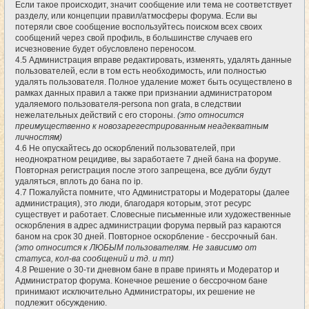
Если такое происходит, значит сообщение или тема не соответствует
разделу, или концепции правил/атмосферы форума. Если вы
потеряли свое сообщение воспользуйтесь поиском всех своих
сообщений через свой профиль, в большинстве случаев его
исчезновение будет обусловлено переносом.
4.5 Администрация вправе редактировать, изменять, удалять данные
пользователей, если в том есть необходимость, или полностью
удалять пользователя. Полное удаление может быть осуществлено в
рамках данных правил а также при признании администратором
удаляемого пользователя-persona non grata, в следствии
нежелательных действий с его стороны.
(это относится
преимущественно к новозарегестрированным неадекватным
личностям)
4.6 Не опускайтесь до оскорблений пользователей, при
неоднократном рецидиве, вы заработаете 7 дней бана на форуме.
Повторная регистрация после этого запрещена, все дубли будут
удаляться, вплоть до бана по ip.
4.7 Пожалуйста помните, что Администраторы и Модераторы (далее
администрация), это люди, благодаря которым, этот ресурс
существует и работает. Словесные письменные или художественные
оскорбления в адрес администрации форума первый раз караются
баном на срок 30 дней. Повторное оскорбление - бессрочный бан.
(это относится к ЛЮБЫМ пользователям. Не зависимо от
статуса, кол-ва сообщений и тд. и тп)
4.8 Решение о 30-ти дневном бане в праве принять и Модератор и
Администратор форума. Конечное решение о бессрочном бане
принимают исключительно Администраторы, их решение не
подлежит обсуждению.