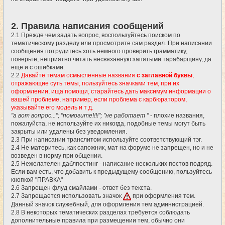
2. Правила написания сообщений
2.1 Прежде чем задать вопрос, воспользуйтесь поиском по
тематическому разделу или просмотрите сам раздел. При написании
сообщения потрудитесь хоть немного проверить грамматику,
поверьте, неприятно читать несвязанную запятыми тарабарщину, да
еще и с ошибками.
2.2
Давайте темам осмысленные названия
с заглавной буквы
,
отражающие суть темы, пользуйтесь значками тем, при их
оформлении, ища помощи, старайтесь дать максимум информации о
вашей проблеме, например, если проблема с карбюратором,
указывайте его модель и т д.
"а вот вопрос..."; "помогите!!!!"; "не работает "
- плохие названия,
пожалуйста, не используйте их никогда, подобные темы могут быть
закрыты или удалены без уведомления.
2.3 При написании транслитом используйте соответствующий тэг.
2.4 Не материтесь, как сапожник, мат на форуме не запрещен, но и не
возведен в норму при общении.
2.5 Нежелателен даблпостинг - написание нескольких постов подряд.
Если вам есть, что добавить к предыдущему сообщению, пользуйтесь
кнопкой "ПРАВКА"
2.6 Запрещен флуд смайлами - ответ без текста.
2.7 Запрещается использовать значок
при оформления тем.
Данный значок служебный, для оформления тем администрацией.
2.8 В некоторых тематических разделах требуется соблюдать
дополнительные правила при размещении тем, обычно они