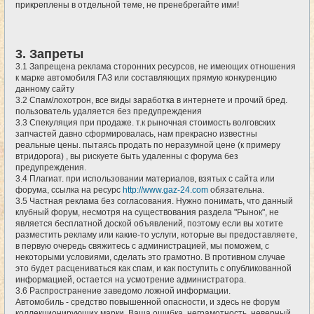
прикреплены в отдельной теме, не пренебрегайте ими!
3. Запреты
3.1 Запрещена реклама сторонних ресурсов, не имеющих отношения
к марке автомобиля ГАЗ или составляющих прямую конкуренцию
данному сайту
3.2 Спам/лохотрон, все виды заработка в интернете и прочий бред.
пользователь удаляется без предупреждения
3.3 Спекуляция при продаже. т.к рыночная стоимость волговских
запчастей давно сформировалась, нам прекрасно известны
реальные цены. пытаясь продать по неразумной цене (к примеру
втридорога) , вы рискуете быть удаленны с форума без
предупреждения.
3.4 Плагиат. при использовании материалов, взятых с сайта или
форума, ссылка на ресурс
http://www.gaz-24.com
обязательна.
3.5 Частная реклама без согласования. Нужно понимать, что данный
клубный форум, несмотря на существования раздела "Рынок", не
является бесплатной доской объявлений, поэтому если вы хотите
разместить рекламу или какие-то услуги, которые вы предоставляете,
в первую очередь свяжитесь с администрацией, мы поможем, с
некоторыми условиями, сделать это грамотно. В противном случае
это будет расцениваться как спам, и как поступить с опубликованной
информацией, остается на усмотрение администратора.
3.6 Распространение заведомо ложной информации.
Автомобиль - средство повышенной опасности, и здесь не форум
коллекционирующих марки. Ваша ошибка, неграмотность, неверный