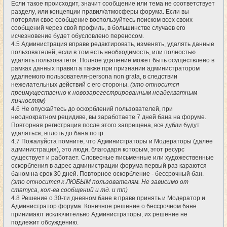
Если такое происходит, значит сообщение или тема не соответствует
разделу, или концепции правил/атмосферы форума. Если вы
потеряли свое сообщение воспользуйтесь поиском всех своих
сообщений через свой профиль, в большинстве случаев его
исчезновение будет обусловлено переносом.
4.5 Администрация вправе редактировать, изменять, удалять данные
пользователей, если в том есть необходимость, или полностью
удалять пользователя. Полное удаление может быть осуществлено в
рамках данных правил а также при признании администратором
удаляемого пользователя-persona non grata, в следствии
нежелательных действий с его стороны.
(это относится
преимущественно к новозарегестрированным неадекватным
личностям)
4.6 Не опускайтесь до оскорблений пользователей, при
неоднократном рецидиве, вы заработаете 7 дней бана на форуме.
Повторная регистрация после этого запрещена, все дубли будут
удаляться, вплоть до бана по ip.
4.7 Пожалуйста помните, что Администраторы и Модераторы (далее
администрация), это люди, благодаря которым, этот ресурс
существует и работает. Словесные письменные или художественные
оскорбления в адрес администрации форума первый раз караются
баном на срок 30 дней. Повторное оскорбление - бессрочный бан.
(это относится к ЛЮБЫМ пользователям. Не зависимо от
статуса, кол-ва сообщений и тд. и тп)
4.8 Решение о 30-ти дневном бане в праве принять и Модератор и
Администратор форума. Конечное решение о бессрочном бане
принимают исключительно Администраторы, их решение не
подлежит обсуждению.