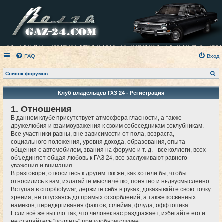
FAQ
Вход
П
Список форумов
о
и
с
Клуб владельцев ГАЗ 24 - Регистрация
к
1. Отношения
В данном клубе присутствует атмосфера гласности, а также
дружелюбия и взаимоуважения к своим собеседникам-соклубникам.
Все участники равны, вне зависимости от пола, возраста,
социального положения, уровня дохода, образования, опыта
общения с автомобилем, звания на форуме и т. д. - все коллеги, всех
объединяет общая любовь к ГАЗ 24, все заслуживают равного
уважения и внимания.
В разговоре, относитесь к другим так же, как хотели бы, чтобы
относились к вам, излагайте мысли чётко, понятно и недвусмысленно.
Вступая в спор/holywar, держите себя в руках, доказывайте свою точку
зрения, не опускаясь до прямых оскорблений, а также косвенных
намеков, передергивания фактов, флейма, флуда, оффтопика.
Если всё же вышло так, что человек вас раздражает, избегайте его и
не старайтесь "поддеть" при удобном случае.