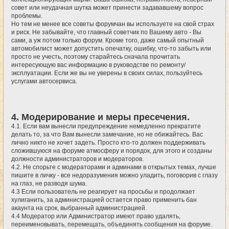
совет или неудачная шутка может принести задававшему вопрос
проблемы.
Но тем не менее все советы форумчан вы используете на свой страх
и риск. Не забывайте, что главный советчик по Вашему авто - Вы
сами, а уж потом только форум. Кроме того, даже самый опытный
автомобилист может допустить опечатку, ошибку, что-то забыть или
просто не учесть, поэтому старайтесь сначала прочитать
интересующую вас информацию в руководстве по ремонту/
эксплуатации. Если же вы не уверены в своих силах, пользуйтесь
услугами автосервиса.
4. Модерирование и меры пресечения.
4.1. Если вам вынесли предупреждение немедленно прекратите
делать то, за что Вам вынесли замечание, но не обижайтесь. Вас
лично никто не хочет задеть. Просто кто-то должен поддерживать
сложившуюся на форуме атмосферу и порядок, для этого и созданы
должности администраторов и модераторов.
4.2. Не спорьте с модераторами и админами в открытых темах, лучше
пишите в личку - все недоразумения можно уладить, поговорив с глазу
на глаз, не разводя шума.
4.3 Если пользователь не реагирует на просьбы и продолжает
хулиганить, за администрацией остается право применить бан
акаунта на срок, выбранный администрацией.
4.4 Модератор или Администратор имеют право удалять,
переименовывать, перемещать, объединять сообщения на форуме.