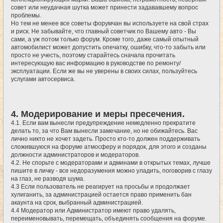
совет или неудачная шутка может принести задававшему вопрос
проблемы.
Но тем не менее все советы форумчан вы используете на свой страх
и риск. Не забывайте, что главный советчик по Вашему авто - Вы
сами, а уж потом только форум. Кроме того, даже самый опытный
автомобилист может допустить опечатку, ошибку, что-то забыть или
просто не учесть, поэтому старайтесь сначала прочитать
интересующую вас информацию в руководстве по ремонту/
эксплуатации. Если же вы не уверены в своих силах, пользуйтесь
услугами автосервиса.
4. Модерирование и меры пресечения.
4.1. Если вам вынесли предупреждение немедленно прекратите
делать то, за что Вам вынесли замечание, но не обижайтесь. Вас
лично никто не хочет задеть. Просто кто-то должен поддерживать
сложившуюся на форуме атмосферу и порядок, для этого и созданы
должности администраторов и модераторов.
4.2. Не спорьте с модераторами и админами в открытых темах, лучше
пишите в личку - все недоразумения можно уладить, поговорив с глазу
на глаз, не разводя шума.
4.3 Если пользователь не реагирует на просьбы и продолжает
хулиганить, за администрацией остается право применить бан
акаунта на срок, выбранный администрацией.
4.4 Модератор или Администратор имеют право удалять,
переименовывать, перемещать, объединять сообщения на форуме.