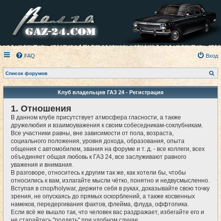
FAQ
Вход
П
Список форумов
о
и
с
Клуб владельцев ГАЗ 24 - Регистрация
к
1. Отношения
В данном клубе присутствует атмосфера гласности, а также
дружелюбия и взаимоуважения к своим собеседникам-соклубникам.
Все участники равны, вне зависимости от пола, возраста,
социального положения, уровня дохода, образования, опыта
общения с автомобилем, звания на форуме и т. д. - все коллеги, всех
объединяет общая любовь к ГАЗ 24, все заслуживают равного
уважения и внимания.
В разговоре, относитесь к другим так же, как хотели бы, чтобы
относились к вам, излагайте мысли чётко, понятно и недвусмысленно.
Вступая в спор/holywar, держите себя в руках, доказывайте свою точку
зрения, не опускаясь до прямых оскорблений, а также косвенных
намеков, передергивания фактов, флейма, флуда, оффтопика.
Если всё же вышло так, что человек вас раздражает, избегайте его и
не старайтесь "поддеть" при удобном случае.