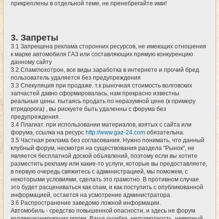
прикреплены в отдельной теме, не пренебрегайте ими!
3. Запреты
3.1 Запрещена реклама сторонних ресурсов, не имеющих отношения
к марке автомобиля ГАЗ или составляющих прямую конкуренцию
данному сайту
3.2 Спам/лохотрон, все виды заработка в интернете и прочий бред.
пользователь удаляется без предупреждения
3.3 Спекуляция при продаже. т.к рыночная стоимость волговских
запчастей давно сформировалась, нам прекрасно известны
реальные цены. пытаясь продать по неразумной цене (к примеру
втридорога) , вы рискуете быть удаленны с форума без
предупреждения.
3.4 Плагиат. при использовании материалов, взятых с сайта или
форума, ссылка на ресурс
http://www.gaz-24.com
обязательна.
3.5 Частная реклама без согласования. Нужно понимать, что данный
клубный форум, несмотря на существования раздела "Рынок", не
является бесплатной доской объявлений, поэтому если вы хотите
разместить рекламу или какие-то услуги, которые вы предоставляете,
в первую очередь свяжитесь с администрацией, мы поможем, с
некоторыми условиями, сделать это грамотно. В противном случае
это будет расцениваться как спам, и как поступить с опубликованной
информацией, остается на усмотрение администратора.
3.6 Распространение заведомо ложной информации.
Автомобиль - средство повышенной опасности, и здесь не форум
коллекционирующих марки. Ваша ошибка, неграмотность, неверный