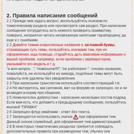
2. Правила написания сообщений
2.1 Прежде чем задать вопрос, воспользуйтесь поиском по
тематическому разделу или просмотрите сам раздел. При написании
сообщения потрудитесь хоть немного проверить грамматику,
поверьте, неприятно читать несвязанную запятыми тарабарщину, да
еще и с ошибками.
2.2
Давайте темам осмысленные названия
с заглавной буквы
,
отражающие суть темы, пользуйтесь значками тем, при их
оформлении, ища помощи, старайтесь дать максимум информации о
вашей проблеме, например, если проблема с карбюратором,
указывайте его модель и т д.
"а вот вопрос..."; "помогите!!!!"; "не работает "
- плохие названия,
пожалуйста, не используйте их никогда, подобные темы могут быть
закрыты или удалены без уведомления.
2.3 При написании транслитом используйте соответствующий тэг.
2.4 Не материтесь, как сапожник, мат на форуме не запрещен, но и не
возведен в норму при общении.
2.5 Нежелателен даблпостинг - написание нескольких постов подряд.
Если вам есть, что добавить к предыдущему сообщению, пользуйтесь
кнопкой "ПРАВКА"
2.6 Запрещен флуд смайлами - ответ без текста.
2.7 Запрещается использовать значок
при оформления тем.
Данный значок служебный, для оформления тем администрацией.
2.8 В некоторых тематических разделах требуется соблюдать
дополнительные правила при размещении тем, обычно они