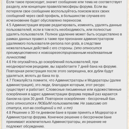
Если такое происходит, значит сообщение или тема не соответствует
разделу, или концепции правил/атмосферы форума. Если вы
потеряли свое сообщение воспользуйтесь поиском всех своих
сообщений через свой профиль, в большинстве случаев его
исчезновение будет обусловлено переносом.
4.5 Администрация вправе редактировать, изменять, удалять данные
пользователей, если в том есть необходимость, или полностью
удалять пользователя. Полное удаление может быть осуществлено в
рамках данных правил а также при признании администратором
удаляемого пользователя-persona non grata, в следствии
нежелательных действий с его стороны.
(это относится
преимущественно к новозарегестрированным неадекватным
личностям)
4.6 Не опускайтесь до оскорблений пользователей, при
неоднократном рецидиве, вы заработаете 7 дней бана на форуме.
Повторная регистрация после этого запрещена, все дубли будут
удаляться, вплоть до бана по ip.
4.7 Пожалуйста помните, что Администраторы и Модераторы (далее
администрация), это люди, благодаря которым, этот ресурс
существует и работает. Словесные письменные или художественные
оскорбления в адрес администрации форума первый раз караются
баном на срок 30 дней. Повторное оскорбление - бессрочный бан.
(это относится к ЛЮБЫМ пользователям. Не зависимо от
статуса, кол-ва сообщений и тд. и тп)
4.8 Решение о 30-ти дневном бане в праве принять и Модератор и
Администратор форума. Конечное решение о бессрочном бане
принимают исключительно Администраторы, их решение не
подлежит обсуждению.