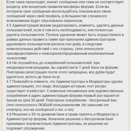
Если такое происходит, значит сообщение или тема не соответствует
разделу, или концепции правил/атмосферы форума. Если вы
потеряли свое сообщение воспользуйтесь поиском всех своих
сообщений через свой профиль, в большинстве случаев его
исчезновение будет обусловлено переносом.
4.5 Администрация вправе редактировать, изменять, удалять данные
пользователей, если в том есть необходимость, или полностью
удалять пользователя. Полное удаление может быть осуществлено в
рамках данных правил а также при признании администратором
удаляемого пользователя-persona non grata, в следствии
нежелательных действий с его стороны.
(это относится
преимущественно к новозарегестрированным неадекватным
личностям)
4.6 Не опускайтесь до оскорблений пользователей, при
неоднократном рецидиве, вы заработаете 7 дней бана на форуме.
Повторная регистрация после этого запрещена, все дубли будут
удаляться, вплоть до бана по ip.
4.7 Пожалуйста помните, что Администраторы и Модераторы (далее
администрация), это люди, благодаря которым, этот ресурс
существует и работает. Словесные письменные или художественные
оскорбления в адрес администрации форума первый раз караются
баном на срок 30 дней. Повторное оскорбление - бессрочный бан.
(это относится к ЛЮБЫМ пользователям. Не зависимо от
статуса, кол-ва сообщений и тд. и тп)
4.8 Решение о 30-ти дневном бане в праве принять и Модератор и
Администратор форума. Конечное решение о бессрочном бане
принимают исключительно Администраторы, их решение не
подлежит обсуждению.