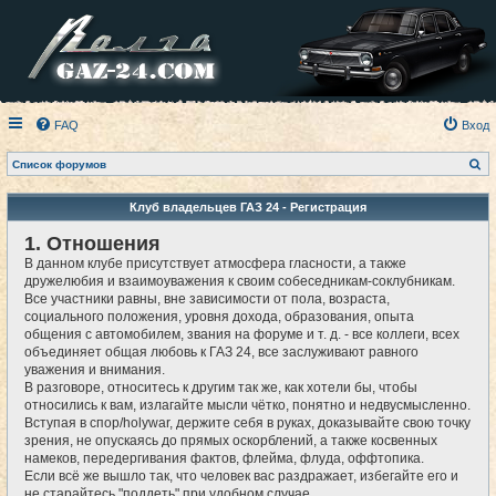
FAQ
Вход
П
Список форумов
о
и
с
Клуб владельцев ГАЗ 24 - Регистрация
к
1. Отношения
В данном клубе присутствует атмосфера гласности, а также
дружелюбия и взаимоуважения к своим собеседникам-соклубникам.
Все участники равны, вне зависимости от пола, возраста,
социального положения, уровня дохода, образования, опыта
общения с автомобилем, звания на форуме и т. д. - все коллеги, всех
объединяет общая любовь к ГАЗ 24, все заслуживают равного
уважения и внимания.
В разговоре, относитесь к другим так же, как хотели бы, чтобы
относились к вам, излагайте мысли чётко, понятно и недвусмысленно.
Вступая в спор/holywar, держите себя в руках, доказывайте свою точку
зрения, не опускаясь до прямых оскорблений, а также косвенных
намеков, передергивания фактов, флейма, флуда, оффтопика.
Если всё же вышло так, что человек вас раздражает, избегайте его и
не старайтесь "поддеть" при удобном случае.