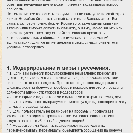
совет или неудачная шутка может принести задававшему вопрос
проблемы.
Но тем не менее все советы форумчан вы используете на свой страх
и риск. Не забывайте, что главный советчик по Вашему авто - Вы
сами, а уж потом только форум. Кроме того, даже самый опытный
автомобилист может допустить опечатку, ошибку, что-то забыть или
просто не учесть, поэтому старайтесь сначала прочитать
интересующую вас информацию в руководстве по ремонту/
эксплуатации. Если же вы не уверены в своих силах, пользуйтесь
услугами автосервиса.
4. Модерирование и меры пресечения.
4.1. Если вам вынесли предупреждение немедленно прекратите
делать то, за что Вам вынесли замечание, но не обижайтесь. Вас
лично никто не хочет задеть. Просто кто-то должен поддерживать
сложившуюся на форуме атмосферу и порядок, для этого и созданы
должности администраторов и модераторов.
4.2. Не спорьте с модераторами и админами в открытых темах, лучше
пишите в личку - все недоразумения можно уладить, поговорив с глазу
на глаз, не разводя шума.
4.3 Если пользователь не реагирует на просьбы и продолжает
хулиганить, за администрацией остается право применить бан
акаунта на срок, выбранный администрацией.
4.4 Модератор или Администратор имеют право удалять,
переименовывать, перемещать, объединять сообщения на форуме.