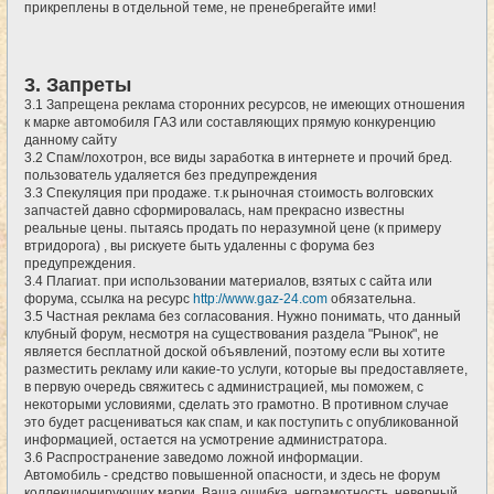
прикреплены в отдельной теме, не пренебрегайте ими!
3. Запреты
3.1 Запрещена реклама сторонних ресурсов, не имеющих отношения
к марке автомобиля ГАЗ или составляющих прямую конкуренцию
данному сайту
3.2 Спам/лохотрон, все виды заработка в интернете и прочий бред.
пользователь удаляется без предупреждения
3.3 Спекуляция при продаже. т.к рыночная стоимость волговских
запчастей давно сформировалась, нам прекрасно известны
реальные цены. пытаясь продать по неразумной цене (к примеру
втридорога) , вы рискуете быть удаленны с форума без
предупреждения.
3.4 Плагиат. при использовании материалов, взятых с сайта или
форума, ссылка на ресурс
http://www.gaz-24.com
обязательна.
3.5 Частная реклама без согласования. Нужно понимать, что данный
клубный форум, несмотря на существования раздела "Рынок", не
является бесплатной доской объявлений, поэтому если вы хотите
разместить рекламу или какие-то услуги, которые вы предоставляете,
в первую очередь свяжитесь с администрацией, мы поможем, с
некоторыми условиями, сделать это грамотно. В противном случае
это будет расцениваться как спам, и как поступить с опубликованной
информацией, остается на усмотрение администратора.
3.6 Распространение заведомо ложной информации.
Автомобиль - средство повышенной опасности, и здесь не форум
коллекционирующих марки. Ваша ошибка, неграмотность, неверный