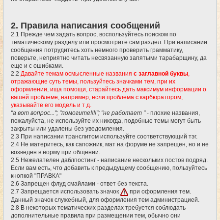
2. Правила написания сообщений
2.1 Прежде чем задать вопрос, воспользуйтесь поиском по
тематическому разделу или просмотрите сам раздел. При написании
сообщения потрудитесь хоть немного проверить грамматику,
поверьте, неприятно читать несвязанную запятыми тарабарщину, да
еще и с ошибками.
2.2
Давайте темам осмысленные названия
с заглавной буквы
,
отражающие суть темы, пользуйтесь значками тем, при их
оформлении, ища помощи, старайтесь дать максимум информации о
вашей проблеме, например, если проблема с карбюратором,
указывайте его модель и т д.
"а вот вопрос..."; "помогите!!!!"; "не работает "
- плохие названия,
пожалуйста, не используйте их никогда, подобные темы могут быть
закрыты или удалены без уведомления.
2.3 При написании транслитом используйте соответствующий тэг.
2.4 Не материтесь, как сапожник, мат на форуме не запрещен, но и не
возведен в норму при общении.
2.5 Нежелателен даблпостинг - написание нескольких постов подряд.
Если вам есть, что добавить к предыдущему сообщению, пользуйтесь
кнопкой "ПРАВКА"
2.6 Запрещен флуд смайлами - ответ без текста.
2.7 Запрещается использовать значок
при оформления тем.
Данный значок служебный, для оформления тем администрацией.
2.8 В некоторых тематических разделах требуется соблюдать
дополнительные правила при размещении тем, обычно они