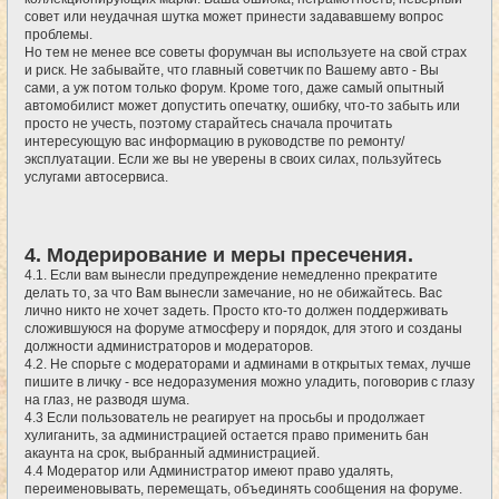
совет или неудачная шутка может принести задававшему вопрос
проблемы.
Но тем не менее все советы форумчан вы используете на свой страх
и риск. Не забывайте, что главный советчик по Вашему авто - Вы
сами, а уж потом только форум. Кроме того, даже самый опытный
автомобилист может допустить опечатку, ошибку, что-то забыть или
просто не учесть, поэтому старайтесь сначала прочитать
интересующую вас информацию в руководстве по ремонту/
эксплуатации. Если же вы не уверены в своих силах, пользуйтесь
услугами автосервиса.
4. Модерирование и меры пресечения.
4.1. Если вам вынесли предупреждение немедленно прекратите
делать то, за что Вам вынесли замечание, но не обижайтесь. Вас
лично никто не хочет задеть. Просто кто-то должен поддерживать
сложившуюся на форуме атмосферу и порядок, для этого и созданы
должности администраторов и модераторов.
4.2. Не спорьте с модераторами и админами в открытых темах, лучше
пишите в личку - все недоразумения можно уладить, поговорив с глазу
на глаз, не разводя шума.
4.3 Если пользователь не реагирует на просьбы и продолжает
хулиганить, за администрацией остается право применить бан
акаунта на срок, выбранный администрацией.
4.4 Модератор или Администратор имеют право удалять,
переименовывать, перемещать, объединять сообщения на форуме.