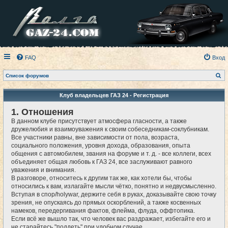
FAQ
Вход
П
Список форумов
о
и
с
Клуб владельцев ГАЗ 24 - Регистрация
к
1. Отношения
В данном клубе присутствует атмосфера гласности, а также
дружелюбия и взаимоуважения к своим собеседникам-соклубникам.
Все участники равны, вне зависимости от пола, возраста,
социального положения, уровня дохода, образования, опыта
общения с автомобилем, звания на форуме и т. д. - все коллеги, всех
объединяет общая любовь к ГАЗ 24, все заслуживают равного
уважения и внимания.
В разговоре, относитесь к другим так же, как хотели бы, чтобы
относились к вам, излагайте мысли чётко, понятно и недвусмысленно.
Вступая в спор/holywar, держите себя в руках, доказывайте свою точку
зрения, не опускаясь до прямых оскорблений, а также косвенных
намеков, передергивания фактов, флейма, флуда, оффтопика.
Если всё же вышло так, что человек вас раздражает, избегайте его и
не старайтесь "поддеть" при удобном случае.