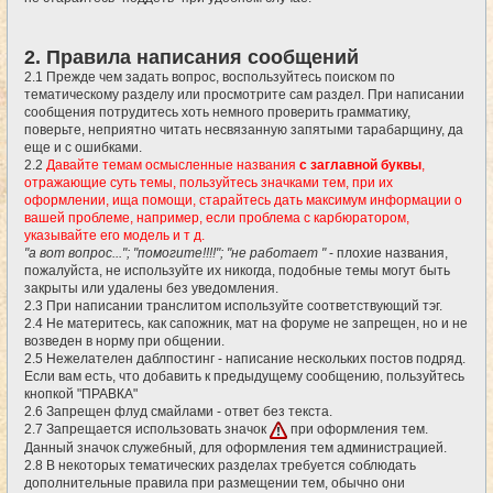
2. Правила написания сообщений
2.1 Прежде чем задать вопрос, воспользуйтесь поиском по
тематическому разделу или просмотрите сам раздел. При написании
сообщения потрудитесь хоть немного проверить грамматику,
поверьте, неприятно читать несвязанную запятыми тарабарщину, да
еще и с ошибками.
2.2
Давайте темам осмысленные названия
с заглавной буквы
,
отражающие суть темы, пользуйтесь значками тем, при их
оформлении, ища помощи, старайтесь дать максимум информации о
вашей проблеме, например, если проблема с карбюратором,
указывайте его модель и т д.
"а вот вопрос..."; "помогите!!!!"; "не работает "
- плохие названия,
пожалуйста, не используйте их никогда, подобные темы могут быть
закрыты или удалены без уведомления.
2.3 При написании транслитом используйте соответствующий тэг.
2.4 Не материтесь, как сапожник, мат на форуме не запрещен, но и не
возведен в норму при общении.
2.5 Нежелателен даблпостинг - написание нескольких постов подряд.
Если вам есть, что добавить к предыдущему сообщению, пользуйтесь
кнопкой "ПРАВКА"
2.6 Запрещен флуд смайлами - ответ без текста.
2.7 Запрещается использовать значок
при оформления тем.
Данный значок служебный, для оформления тем администрацией.
2.8 В некоторых тематических разделах требуется соблюдать
дополнительные правила при размещении тем, обычно они