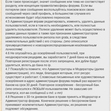
Если такое происходит, значит сообщение или тема не соответствует
разделу, или концепции правил/атмосферы форума. Если вы
потеряли свое сообщение воспользуйтесь поиском всех своих
сообщений через свой профиль, в большинстве случаев его
исчезновение будет обусловлено переносом.
4.5 Администрация вправе редактировать, изменять, удалять данные
пользователей, если в том есть необходимость, или полностью
удалять пользователя. Полное удаление может быть осуществлено в
рамках данных правил а также при признании администратором
удаляемого пользователя-persona non grata, в следствии
нежелательных действий с его стороны.
(это относится
преимущественно к новозарегестрированным неадекватным
личностям)
4.6 Не опускайтесь до оскорблений пользователей, при
неоднократном рецидиве, вы заработаете 7 дней бана на форуме.
Повторная регистрация после этого запрещена, все дубли будут
удаляться, вплоть до бана по ip.
4.7 Пожалуйста помните, что Администраторы и Модераторы (далее
администрация), это люди, благодаря которым, этот ресурс
существует и работает. Словесные письменные или художественные
оскорбления в адрес администрации форума первый раз караются
баном на срок 30 дней. Повторное оскорбление - бессрочный бан.
(это относится к ЛЮБЫМ пользователям. Не зависимо от
статуса, кол-ва сообщений и тд. и тп)
4.8 Решение о 30-ти дневном бане в праве принять и Модератор и
Администратор форума. Конечное решение о бессрочном бане
принимают исключительно Администраторы, их решение не
подлежит обсуждению.