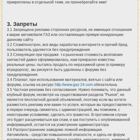
прикреплены в отдельной теме, не пренебрегайте ими!
3. Запреты
3.1 Запрещена реклама сторонних ресурсов, не имеющих отношения
к марке автомобиля ГАЗ или составляющих прямую конкуренцию
данному сайту
3.2 Спам/лохотрон, все виды заработка в интернете и прочий бред.
пользователь удаляется без предупреждения
3.3 Спекуляция при продаже. т.к рыночная стоимость волговских
запчастей давно сформировалась, нам прекрасно известны
реальные цены. пытаясь продать по неразумной цене (к примеру
втридорога) , вы рискуете быть удаленны с форума без
предупреждения.
3.4 Плагиат. при использовании материалов, взятых с сайта или
форума, ссылка на ресурс
http://www.gaz-24.com
обязательна.
3.5 Частная реклама без согласования. Нужно понимать, что данный
клубный форум, несмотря на существования раздела "Рынок", не
является бесплатной доской объявлений, поэтому если вы хотите
разместить рекламу или какие-то услуги, которые вы предоставляете,
в первую очередь свяжитесь с администрацией, мы поможем, с
некоторыми условиями, сделать это грамотно. В противном случае
это будет расцениваться как спам, и как поступить с опубликованной
информацией, остается на усмотрение администратора.
3.6 Распространение заведомо ложной информации.
Автомобиль - средство повышенной опасности, и здесь не форум
коллекционирующих марки. Ваша ошибка, неграмотность, неверный