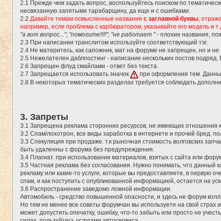
2.1 Прежде чем задать вопрос, воспользуйтесь поиском по тематичес
несвязанную запятыми тарабарщину, да еще и с ошибками.
2.2
Давайте темам осмысленные названия
с заглавной буквы
, отраж
например, если проблема с карбюратором, указывайте его модель и т 
"а вот вопрос..."; "помогите!!!!"; "не работает "
- плохие названия, по
2.3 При написании транслитом используйте соответствующий тэг.
2.4 Не материтесь, как сапожник, мат на форуме не запрещен, но и не
2.5 Нежелателен даблпостинг - написание нескольких постов подряд.
2.6 Запрещен флуд смайлами - ответ без текста.
2.7 Запрещается использовать значок
при оформления тем. Данны
2.8 В некоторых тематических разделах требуется соблюдать дополн
3. Запреты
3.1 Запрещена реклама сторонних ресурсов, не имеющих отношения 
3.2 Спам/лохотрон, все виды заработка в интернете и прочий бред. 
3.3 Спекуляция при продаже. т.к рыночная стоимость волговских запч
быть удаленны с форума без предупреждения.
3.4 Плагиат. при использовании материалов, взятых с сайта или фору
3.5 Частная реклама без согласования. Нужно понимать, что данный 
рекламу или какие-то услуги, которые вы предоставляете, в первую о
спам, и как поступить с опубликованной информацией, остается на у
3.6 Распространение заведомо ложной информации.
Автомобиль - средство повышенной опасности, и здесь не форум кол
Но тем не менее все советы форумчан вы используете на свой страх и
может допустить опечатку, ошибку, что-то забыть или просто не учес
силах, пользуйтесь услугами автосервиса.