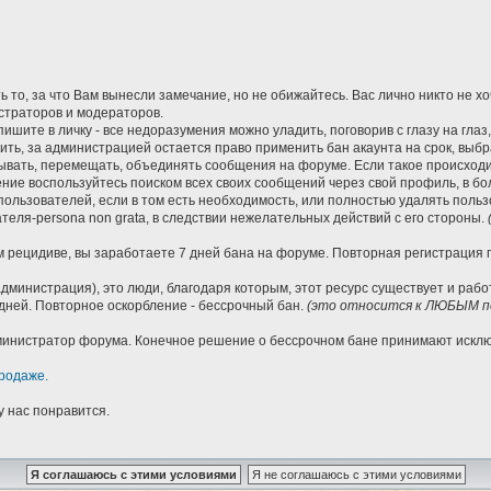
 то, за что Вам вынесли замечание, но не обижайтесь. Вас лично никто не х
страторов и модераторов.
ишите в личку - все недоразумения можно уладить, поговорив с глазу на глаз
нить, за администрацией остается право применить бан акаунта на срок, вы
вать, перемещать, объединять сообщения на форуме. Если такое происходит
ие воспользуйтесь поиском всех своих сообщений через свой профиль, в бо
пользователей, если в том есть необходимость, или полностью удалять пол
еля-persona non grata, в следствии нежелательных действий с его стороны.
 рецидиве, вы заработаете 7 дней бана на форуме. Повторная регистрация по
дминистрация), это люди, благодаря которым, этот ресурс существует и раб
дней. Повторное оскорбление - бессрочный бан.
(это относится к ЛЮБЫМ по
Администратор форума. Конечное решение о бессрочном бане принимают иск
родаже.
у нас понравится.