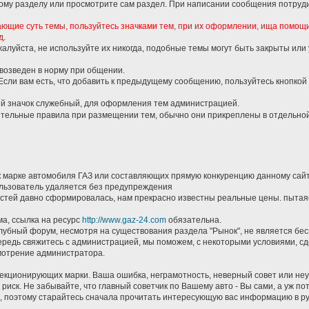
кому разделу или просмотрите сам раздел. При написании сообщения потруди
ающие суть темы, пользуйтесь значками тем, при их оформлении, ища помощ
д.
жалуйста, не используйте их никогда, подобные темы могут быть закрыты или
 возведен в норму при общении.
 Если вам есть, что добавить к предыдущему сообщению, пользуйтесь кнопкой
й значок служебный, для оформления тем администрацией.
ительные правила при размещении тем, обычно они прикреплены в отдельной
к марке автомобиля ГАЗ или составляющих прямую конкуренцию данному сай
пользователь удаляется без предупреждения
астей давно сформировалась, нам прекрасно известны реальные цены. пытаяс
ма, ссылка на ресурс
http://www.gaz-24.com
обязательна.
клубный форум, несмотря на существования раздела "Рынок", не является бе
чередь свяжитесь с администрацией, мы поможем, с некоторыми условиями, сд
смотрение администратора.
лекционирующих марки. Ваша ошибка, неграмотность, неверный совет или не
 риск. Не забывайте, что главный советчик по Вашему авто - Вы сами, а уж 
ть, поэтому старайтесь сначала прочитать интересующую вас информацию в ру