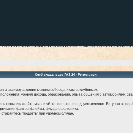
Клуб владельцев ГАЗ 24 - Регистрация
ия и взаимоуважения к своим собеседникам-соклубникам.
 положения, уровня дохода, образования, опыта общения с автомобилем, звани
лись к вам, излагайте мысли чётко, понятно и недвусмысленно. Вступая в спор/
ергивания фактов, флейма, флуда, оффтопика.
е старайтесь "поддеть" при удобном случае.