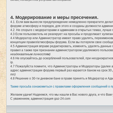
4. Модерирование и меры пресечения.
4.1. Если вам вынесли предупреждение немедленно прекратите делать
форуме атмосферу и порядок, для этого и созданы должности админи
4.2. Не спорьте с модераторами и админами в открытых темах, лучше п
4.3 Если пользователь не реагирует на просьбы и продолжает хулига
4.4 Модератор или Администратор имеют право удалять, переименовы
концепции правил/атмосферы форума. Если вы потеряли свое сообщен
4.5 Администрация вправе редактировать, изменять, удалять данные 
правил а также при признании администратором удаляемого пользоват
неадекватным личностям)
4.6 Не опускайтесь до оскорблений пользователей, при неоднократном
ip.
4.7 Пожалуйста помните, что Администраторы и Модераторы (далее а
адрес администрации форума первый раз караются баном на срок 30 
тп)
4.8 Решение о 30-ти дневном бане в праве принять и Модератор и 
Также просьба ознакомиться с правилами оформления сообщений о п
Желаем удачи! Надеемся, что мы нашли в Вас нового друга, и что Вам 
С уважением, администрация gaz-24.com