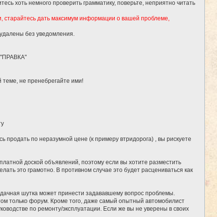
тесь хоть немного проверить грамматику, поверьте, неприятно читать
и, старайтесь дать максимум информации о вашей проблеме,
 удалены без уведомления.
 "ПРАВКА"
 теме, не пренебрегайте ими!
ту
ь продать по неразумной цене (к примеру втридорога) , вы рискуете
сплатной доской объявлений, поэтому если вы хотите разместить
елать это грамотно. В противном случае это будет расцениваться как
удачная шутка может принести задававшему вопрос проблемы.
потом только форум. Кроме того, даже самый опытный автомобилист
ководстве по ремонту/эксплуатации. Если же вы не уверены в своих