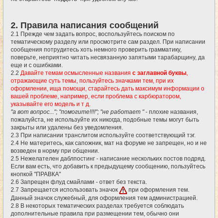
2. Правила написания сообщений
2.1 Прежде чем задать вопрос, воспользуйтесь поиском по
тематическому разделу или просмотрите сам раздел. При написании
сообщения потрудитесь хоть немного проверить грамматику,
поверьте, неприятно читать несвязанную запятыми тарабарщину, да
еще и с ошибками.
2.2
Давайте темам осмысленные названия
с заглавной буквы
,
отражающие суть темы, пользуйтесь значками тем, при их
оформлении, ища помощи, старайтесь дать максимум информации о
вашей проблеме, например, если проблема с карбюратором,
указывайте его модель и т д.
"а вот вопрос..."; "помогите!!!!"; "не работает "
- плохие названия,
пожалуйста, не используйте их никогда, подобные темы могут быть
закрыты или удалены без уведомления.
2.3 При написании транслитом используйте соответствующий тэг.
2.4 Не материтесь, как сапожник, мат на форуме не запрещен, но и не
возведен в норму при общении.
2.5 Нежелателен даблпостинг - написание нескольких постов подряд.
Если вам есть, что добавить к предыдущему сообщению, пользуйтесь
кнопкой "ПРАВКА"
2.6 Запрещен флуд смайлами - ответ без текста.
2.7 Запрещается использовать значок
при оформления тем.
Данный значок служебный, для оформления тем администрацией.
2.8 В некоторых тематических разделах требуется соблюдать
дополнительные правила при размещении тем, обычно они