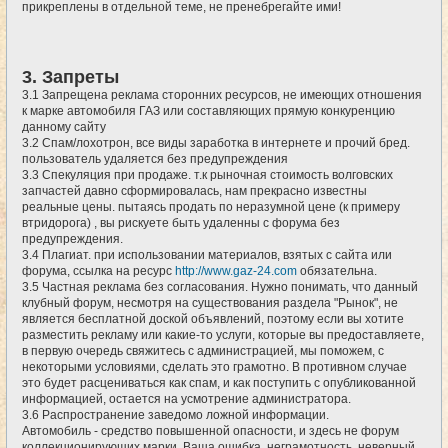
прикреплены в отдельной теме, не пренебрегайте ими!
3. Запреты
3.1 Запрещена реклама сторонних ресурсов, не имеющих отношения
к марке автомобиля ГАЗ или составляющих прямую конкуренцию
данному сайту
3.2 Спам/лохотрон, все виды заработка в интернете и прочий бред.
пользователь удаляется без предупреждения
3.3 Спекуляция при продаже. т.к рыночная стоимость волговских
запчастей давно сформировалась, нам прекрасно известны
реальные цены. пытаясь продать по неразумной цене (к примеру
втридорога) , вы рискуете быть удаленны с форума без
предупреждения.
3.4 Плагиат. при использовании материалов, взятых с сайта или
форума, ссылка на ресурс
http://www.gaz-24.com
обязательна.
3.5 Частная реклама без согласования. Нужно понимать, что данный
клубный форум, несмотря на существования раздела "Рынок", не
является бесплатной доской объявлений, поэтому если вы хотите
разместить рекламу или какие-то услуги, которые вы предоставляете,
в первую очередь свяжитесь с администрацией, мы поможем, с
некоторыми условиями, сделать это грамотно. В противном случае
это будет расцениваться как спам, и как поступить с опубликованной
информацией, остается на усмотрение администратора.
3.6 Распространение заведомо ложной информации.
Автомобиль - средство повышенной опасности, и здесь не форум
коллекционирующих марки. Ваша ошибка, неграмотность, неверный