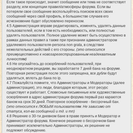
Если такое происходит, значит сообщение или тема не соответствует
разделу, или концепции правил/атмосферы форума. Если вы
потеряли свое сообщение воспользуйтесь поиском всех своих
сообщений через свой профиль, в большинстве случаев его
исчезновение будет обусловлено переносом.
4.5 Администрация вправе редактировать, изменять, удалять данные
пользователей, если в том есть необходимость, или полностью
удалять пользователя. Полное удаление может быть осуществлено в
рамках данных правил а также при признании администратором
удаляемого пользователя-persona non grata, в следствии
нежелательных действий с его стороны.
(это относится
преимущественно к новозарегестрированным неадекватным
личностям)
4.6 Не опускайтесь до оскорблений пользователей, при
неоднократном рецидиве, вы заработаете 7 дней бана на форуме.
Повторная регистрация после этого запрещена, все дубли будут
удаляться, вплоть до бана по ip.
4.7 Пожалуйста помните, что Администраторы и Модераторы (далее
администрация), это люди, благодаря которым, этот ресурс
существует и работает. Словесные письменные или художественные
оскорбления в адрес администрации форума первый раз караются
баном на срок 30 дней. Повторное оскорбление - бессрочный бан.
(это относится к ЛЮБЫМ пользователям. Не зависимо от
статуса, кол-ва сообщений и тд. и тп)
4.8 Решение о 30-ти дневном бане в праве принять и Модератор и
Администратор форума. Конечное решение о бессрочном бане
принимают исключительно Администраторы, их решение не
подлежит обсуждению.