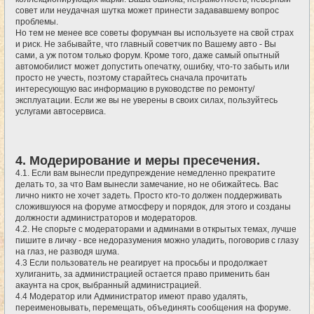
совет или неудачная шутка может принести задававшему вопрос
проблемы.
Но тем не менее все советы форумчан вы используете на свой страх
и риск. Не забывайте, что главный советчик по Вашему авто - Вы
сами, а уж потом только форум. Кроме того, даже самый опытный
автомобилист может допустить опечатку, ошибку, что-то забыть или
просто не учесть, поэтому старайтесь сначала прочитать
интересующую вас информацию в руководстве по ремонту/
эксплуатации. Если же вы не уверены в своих силах, пользуйтесь
услугами автосервиса.
4. Модерирование и меры пресечения.
4.1. Если вам вынесли предупреждение немедленно прекратите
делать то, за что Вам вынесли замечание, но не обижайтесь. Вас
лично никто не хочет задеть. Просто кто-то должен поддерживать
сложившуюся на форуме атмосферу и порядок, для этого и созданы
должности администраторов и модераторов.
4.2. Не спорьте с модераторами и админами в открытых темах, лучше
пишите в личку - все недоразумения можно уладить, поговорив с глазу
на глаз, не разводя шума.
4.3 Если пользователь не реагирует на просьбы и продолжает
хулиганить, за администрацией остается право применить бан
акаунта на срок, выбранный администрацией.
4.4 Модератор или Администратор имеют право удалять,
переименовывать, перемещать, объединять сообщения на форуме.