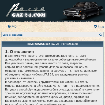
FAQ
Вход
П
Список форумов
о
и
с
Клуб владельцев ГАЗ 24 - Регистрация
к
1. Отношения
В данном клубе присутствует атмосфера гласности, а также
дружелюбия и взаимоуважения к своим собеседникам-соклубникам.
Все участники равны, вне зависимости от пола, возраста,
социального положения, уровня дохода, образования, опыта
общения с автомобилем, звания на форуме и т. д. - все коллеги, всех
объединяет общая любовь к ГАЗ 24, все заслуживают равного
уважения и внимания.
В разговоре, относитесь к другим так же, как хотели бы, чтобы
относились к вам, излагайте мысли чётко, понятно и недвусмысленно.
Вступая в спор/holywar, держите себя в руках, доказывайте свою точку
зрения, не опускаясь до прямых оскорблений, а также косвенных
намеков, передергивания фактов, флейма, флуда, оффтопика.
Если всё же вышло так, что человек вас раздражает, избегайте его и
не старайтесь "поддеть" при удобном случае.