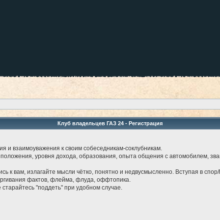
Клуб владельцев ГАЗ 24 - Регистрация
ия и взаимоуважения к своим собеседникам-соклубникам.
 положения, уровня дохода, образования, опыта общения с автомобилем, звани
лись к вам, излагайте мысли чётко, понятно и недвусмысленно. Вступая в спор/
ергивания фактов, флейма, флуда, оффтопика.
е старайтесь "поддеть" при удобном случае.