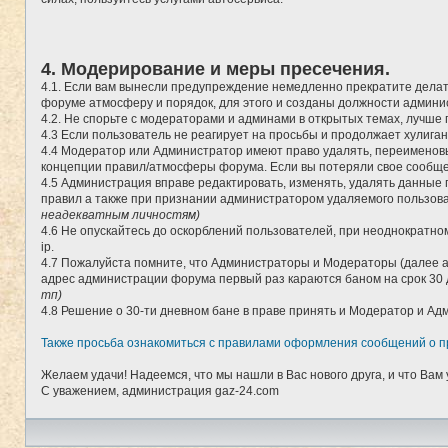
4. Модерирование и меры пресечения.
4.1. Если вам вынесли предупреждение немедленно прекратите делать
форуме атмосферу и порядок, для этого и созданы должности админи
4.2. Не спорьте с модераторами и админами в открытых темах, лучше п
4.3 Если пользователь не реагирует на просьбы и продолжает хулига
4.4 Модератор или Администратор имеют право удалять, переименовы
концепции правил/атмосферы форума. Если вы потеряли свое сообщен
4.5 Администрация вправе редактировать, изменять, удалять данные 
правил а также при признании администратором удаляемого пользоват
неадекватным личностям)
4.6 Не опускайтесь до оскорблений пользователей, при неоднократном
ip.
4.7 Пожалуйста помните, что Администраторы и Модераторы (далее а
адрес администрации форума первый раз караются баном на срок 30 
тп)
4.8 Решение о 30-ти дневном бане в праве принять и Модератор и 
Также просьба ознакомиться с правилами оформления сообщений о п
Желаем удачи! Надеемся, что мы нашли в Вас нового друга, и что Вам 
С уважением, администрация gaz-24.com