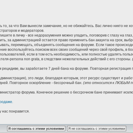
 то, за что Вам вынесли замечание, но не обижайтесь. Вас лично никто не х
страторов и модераторов.
ишите в личку - все недоразумения можно уладить, поговорив с глазу на глаз
нить, за администрацией остается право применить бан акаунта на срок, вы
вать, перемещать, объединять сообщения на форуме. Если такое происходит
ие воспользуйтесь поиском всех своих сообщений через свой профиль, в бо
пользователей, если в том есть необходимость, или полностью удалять пол
еля-persona non grata, в следствии нежелательных действий с его стороны.
 рецидиве, вы заработаете 7 дней бана на форуме. Повторная регистрация по
дминистрация), это люди, благодаря которым, этот ресурс существует и раб
дней. Повторное оскорбление - бессрочный бан.
(это относится к ЛЮБЫМ по
Администратор форума. Конечное решение о бессрочном бане принимают иск
родаже.
у нас понравится.