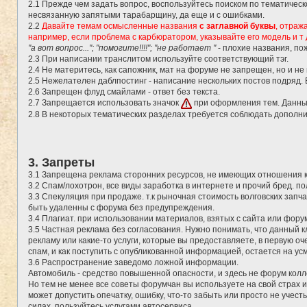
2.1 Прежде чем задать вопрос, воспользуйтесь поиском по тематичес
несвязанную запятыми тарабарщину, да еще и с ошибками.
2.2
Давайте темам осмысленные названия
с заглавной буквы
, отраж
например, если проблема с карбюратором, указывайте его модель и т 
"а вот вопрос..."; "помогите!!!!"; "не работает "
- плохие названия, по
2.3 При написании транслитом используйте соответствующий тэг.
2.4 Не материтесь, как сапожник, мат на форуме не запрещен, но и не
2.5 Нежелателен даблпостинг - написание нескольких постов подряд.
2.6 Запрещен флуд смайлами - ответ без текста.
2.7 Запрещается использовать значок
при оформления тем. Данны
2.8 В некоторых тематических разделах требуется соблюдать дополн
3. Запреты
3.1 Запрещена реклама сторонних ресурсов, не имеющих отношения 
3.2 Спам/лохотрон, все виды заработка в интернете и прочий бред. 
3.3 Спекуляция при продаже. т.к рыночная стоимость волговских запч
быть удаленны с форума без предупреждения.
3.4 Плагиат. при использовании материалов, взятых с сайта или фору
3.5 Частная реклама без согласования. Нужно понимать, что данный 
рекламу или какие-то услуги, которые вы предоставляете, в первую о
спам, и как поступить с опубликованной информацией, остается на у
3.6 Распространение заведомо ложной информации.
Автомобиль - средство повышенной опасности, и здесь не форум кол
Но тем не менее все советы форумчан вы используете на свой страх и
может допустить опечатку, ошибку, что-то забыть или просто не учес
силах, пользуйтесь услугами автосервиса.