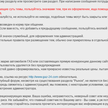
кому разделу или просмотрите сам раздел. При написании сообщения потруди
ающие суть темы, пользуйтесь значками тем, при их оформлении, ища помощ
д.
жалуйста, не используйте их никогда, подобные темы могут быть закрыты или
 возведен в норму при общении.
 Если вам есть, что добавить к предыдущему сообщению, пользуйтесь кнопкой
й значок служебный, для оформления тем администрацией.
ительные правила при размещении тем, обычно они прикреплены в отдельной
к марке автомобиля ГАЗ или составляющих прямую конкуренцию данному сай
пользователь удаляется без предупреждения
астей давно сформировалась, нам прекрасно известны реальные цены. пытаяс
ма, ссылка на ресурс
http://www.gaz-24.com
обязательна.
клубный форум, несмотря на существования раздела "Рынок", не является бе
чередь свяжитесь с администрацией, мы поможем, с некоторыми условиями, сд
смотрение администратора.
лекционирующих марки. Ваша ошибка, неграмотность, неверный совет или не
 риск. Не забывайте, что главный советчик по Вашему авто - Вы сами, а уж 
ть, поэтому старайтесь сначала прочитать интересующую вас информацию в ру