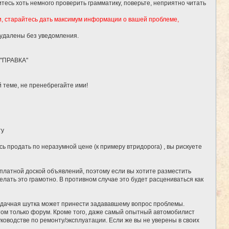
тесь хоть немного проверить грамматику, поверьте, неприятно читать
и, старайтесь дать максимум информации о вашей проблеме,
 удалены без уведомления.
 "ПРАВКА"
 теме, не пренебрегайте ими!
ту
ь продать по неразумной цене (к примеру втридорога) , вы рискуете
сплатной доской объявлений, поэтому если вы хотите разместить
елать это грамотно. В противном случае это будет расцениваться как
удачная шутка может принести задававшему вопрос проблемы.
потом только форум. Кроме того, даже самый опытный автомобилист
ководстве по ремонту/эксплуатации. Если же вы не уверены в своих