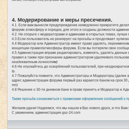
4. Модерирование и меры пресечения.
4.1. Если вам вынесли предупреждение немедленно прекратите делать
форуме атмосферу и порядок, для этого и созданы должности админи
4.2. Не спорьте с модераторами и админами в открытых темах, лучше п
4.3 Если пользователь не реагирует на просьбы и продолжает хулига
4.4 Модератор или Администратор имеют право удалять, переименовы
концепции правил/атмосферы форума. Если вы потеряли свое сообщен
4.5 Администрация вправе редактировать, изменять, удалять данные 
правил а также при признании администратором удаляемого пользоват
неадекватным личностям)
4.6 Не опускайтесь до оскорблений пользователей, при неоднократном
ip.
4.7 Пожалуйста помните, что Администраторы и Модераторы (далее а
адрес администрации форума первый раз караются баном на срок 30 
тп)
4.8 Решение о 30-ти дневном бане в праве принять и Модератор и 
Также просьба ознакомиться с правилами оформления сообщений о п
Желаем удачи! Надеемся, что мы нашли в Вас нового друга, и что Вам 
С уважением, администрация gaz-24.com