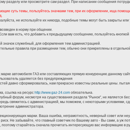
кому разделу или просмотрите сам раздел. При написании сообщения потруди
ающие суть темы, пользуйтесь значками тем, при их оформлении, ища помощ
д.
жалуйста, не используйте их никогда, подобные темы могут быть закрыты или
 возведен в норму при общении.
 Если вам есть, что добавить к предыдущему сообщению, пользуйтесь кнопкой
й значок служебный, для оформления тем администрацией.
ительные правила при размещении тем, обычно они прикреплены в отдельной
к марке автомобиля ГАЗ или составляющих прямую конкуренцию данному сай
пользователь удаляется без предупреждения
астей давно сформировалась, нам прекрасно известны реальные цены. пытаяс
ма, ссылка на ресурс
http://www.gaz-24.com
обязательна.
клубный форум, несмотря на существования раздела "Рынок", не является бе
чередь свяжитесь с администрацией, мы поможем, с некоторыми условиями, сд
смотрение администратора.
лекционирующих марки. Ваша ошибка, неграмотность, неверный совет или не
 риск. Не забывайте, что главный советчик по Вашему авто - Вы сами, а уж 
ть, поэтому старайтесь сначала прочитать интересующую вас информацию в ру