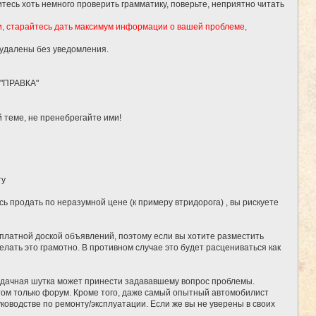
тесь хоть немного проверить грамматику, поверьте, неприятно читать
и, старайтесь дать максимум информации о вашей проблеме,
 удалены без уведомления.
 "ПРАВКА"
 теме, не пренебрегайте ими!
ту
ь продать по неразумной цене (к примеру втридорога) , вы рискуете
сплатной доской объявлений, поэтому если вы хотите разместить
елать это грамотно. В противном случае это будет расцениваться как
удачная шутка может принести задававшему вопрос проблемы.
потом только форум. Кроме того, даже самый опытный автомобилист
ководстве по ремонту/эксплуатации. Если же вы не уверены в своих