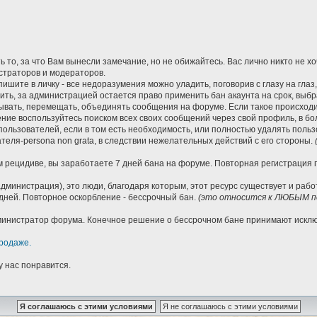
 то, за что Вам вынесли замечание, но не обижайтесь. Вас лично никто не х
страторов и модераторов.
ишите в личку - все недоразумения можно уладить, поговорив с глазу на глаз
нить, за администрацией остается право применить бан акаунта на срок, вы
вать, перемещать, объединять сообщения на форуме. Если такое происходит
ие воспользуйтесь поиском всех своих сообщений через свой профиль, в бо
пользователей, если в том есть необходимость, или полностью удалять пол
еля-persona non grata, в следствии нежелательных действий с его стороны.
 рецидиве, вы заработаете 7 дней бана на форуме. Повторная регистрация по
дминистрация), это люди, благодаря которым, этот ресурс существует и раб
дней. Повторное оскорбление - бессрочный бан.
(это относится к ЛЮБЫМ по
Администратор форума. Конечное решение о бессрочном бане принимают иск
родаже.
у нас понравится.