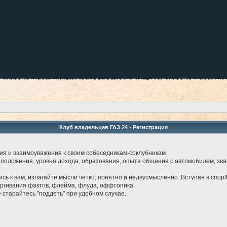
Клуб владельцев ГАЗ 24 - Регистрация
ия и взаимоуважения к своим собеседникам-соклубникам.
 положения, уровня дохода, образования, опыта общения с автомобилем, звани
лись к вам, излагайте мысли чётко, понятно и недвусмысленно. Вступая в спор/
ергивания фактов, флейма, флуда, оффтопика.
е старайтесь "поддеть" при удобном случае.