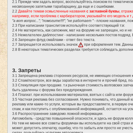
2.1 Прежде чем задать вопрос, воспользуйтесь поиском по тематичес
несвязанную запятыми тарабарщину, да еще и с ошибками.
2.2
Давайте темам осмысленные названия
с заглавной буквы
, отраж
например, если проблема с карбюратором, указывайте его модель и т 
"а вот вопрос..."; "помогите!!!!"; "не работает "
- плохие названия, по
2.3 При написании транслитом используйте соответствующий тэг.
2.4 Не материтесь, как сапожник, мат на форуме не запрещен, но и не
2.5 Нежелателен даблпостинг - написание нескольких постов подряд.
2.6 Запрещен флуд смайлами - ответ без текста.
2.7 Запрещается использовать значок
при оформления тем. Данны
2.8 В некоторых тематических разделах требуется соблюдать дополн
3. Запреты
3.1 Запрещена реклама сторонних ресурсов, не имеющих отношения 
3.2 Спам/лохотрон, все виды заработка в интернете и прочий бред. 
3.3 Спекуляция при продаже. т.к рыночная стоимость волговских запч
быть удаленны с форума без предупреждения.
3.4 Плагиат. при использовании материалов, взятых с сайта или фору
3.5 Частная реклама без согласования. Нужно понимать, что данный 
рекламу или какие-то услуги, которые вы предоставляете, в первую о
спам, и как поступить с опубликованной информацией, остается на у
3.6 Распространение заведомо ложной информации.
Автомобиль - средство повышенной опасности, и здесь не форум кол
Но тем не менее все советы форумчан вы используете на свой страх и
может допустить опечатку, ошибку, что-то забыть или просто не учес
силах, пользуйтесь услугами автосервиса.