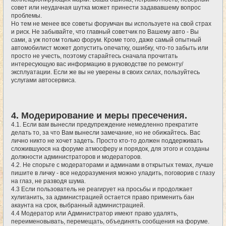
совет или неудачная шутка может принести задававшему вопрос
проблемы.
Но тем не менее все советы форумчан вы используете на свой страх
и риск. Не забывайте, что главный советчик по Вашему авто - Вы
сами, а уж потом только форум. Кроме того, даже самый опытный
автомобилист может допустить опечатку, ошибку, что-то забыть или
просто не учесть, поэтому старайтесь сначала прочитать
интересующую вас информацию в руководстве по ремонту/
эксплуатации. Если же вы не уверены в своих силах, пользуйтесь
услугами автосервиса.
4. Модерирование и меры пресечения.
4.1. Если вам вынесли предупреждение немедленно прекратите
делать то, за что Вам вынесли замечание, но не обижайтесь. Вас
лично никто не хочет задеть. Просто кто-то должен поддерживать
сложившуюся на форуме атмосферу и порядок, для этого и созданы
должности администраторов и модераторов.
4.2. Не спорьте с модераторами и админами в открытых темах, лучше
пишите в личку - все недоразумения можно уладить, поговорив с глазу
на глаз, не разводя шума.
4.3 Если пользователь не реагирует на просьбы и продолжает
хулиганить, за администрацией остается право применить бан
акаунта на срок, выбранный администрацией.
4.4 Модератор или Администратор имеют право удалять,
переименовывать, перемещать, объединять сообщения на форуме.