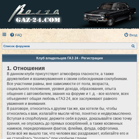
FAQ
Вход
П
Список форумов
о
и
с
Клуб владельцев ГАЗ 24 - Регистрация
к
1. Отношения
В данном клубе присутствует атмосфера гласности, а также
дружелюбия и взаимоуважения к своим собеседникам-соклубникам.
Все участники равны, вне зависимости от пола, возраста,
социального положения, уровня дохода, образования, опыта
общения с автомобилем, звания на форуме и т. д. - все коллеги, всех
объединяет общая любовь к ГАЗ 24, все заслуживают равного
уважения и внимания.
В разговоре, относитесь к другим так же, как хотели бы, чтобы
относились к вам, излагайте мысли чётко, понятно и недвусмысленно.
Вступая в спор/holywar, держите себя в руках, доказывайте свою точку
зрения, не опускаясь до прямых оскорблений, а также косвенных
намеков, передергивания фактов, флейма, флуда, оффтопика.
Если всё же вышло так, что человек вас раздражает, избегайте его и
не старайтесь "поддеть" при удобном случае.