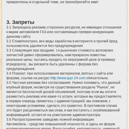
прикреплены в отдельной теме, не пренебрегайте ими!
3. Запреты
3.1 Запрещена реклама сторонних ресурсов, не имеющих отношения
к марке автомобиля ГАЗ или составляющих прямую конкуренцию
данному сайту
3.2 Спам/лохотрон, все виды заработка в интернете и прочий бред.
пользователь удаляется без предупреждения
3.3 Спекуляция при продаже. т.к рыночная стоимость волговских
запчастей давно сформировалась, нам прекрасно известны
реальные цены. пытаясь продать по неразумной цене (к примеру
втридорога) , вы рискуете быть удаленны с форума без
предупреждения.
3.4 Плагиат. при использовании материалов, взятых с сайта или
форума, ссылка на ресурс
http://www.gaz-24.com
обязательна.
3.5 Частная реклама без согласования. Нужно понимать, что данный
клубный форум, несмотря на существования раздела "Рынок", не
является бесплатной доской объявлений, поэтому если вы хотите
разместить рекламу или какие-то услуги, которые вы предоставляете,
в первую очередь свяжитесь с администрацией, мы поможем, с
некоторыми условиями, сделать это грамотно. В противном случае
это будет расцениваться как спам, и как поступить с опубликованной
информацией, остается на усмотрение администратора.
3.6 Распространение заведомо ложной информации.
Автомобиль - средство повышенной опасности, и здесь не форум
коллекционирующих марки. Ваша ошибка, неграмотность, неверный