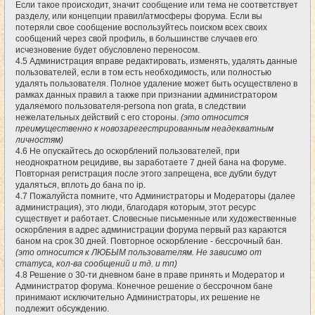
Если такое происходит, значит сообщение или тема не соответствует
разделу, или концепции правил/атмосферы форума. Если вы
потеряли свое сообщение воспользуйтесь поиском всех своих
сообщений через свой профиль, в большинстве случаев его
исчезновение будет обусловлено переносом.
4.5 Администрация вправе редактировать, изменять, удалять данные
пользователей, если в том есть необходимость, или полностью
удалять пользователя. Полное удаление может быть осуществлено в
рамках данных правил а также при признании администратором
удаляемого пользователя-persona non grata, в следствии
нежелательных действий с его стороны.
(это относится
преимущественно к новозарегестрированным неадекватным
личностям)
4.6 Не опускайтесь до оскорблений пользователей, при
неоднократном рецидиве, вы заработаете 7 дней бана на форуме.
Повторная регистрация после этого запрещена, все дубли будут
удаляться, вплоть до бана по ip.
4.7 Пожалуйста помните, что Администраторы и Модераторы (далее
администрация), это люди, благодаря которым, этот ресурс
существует и работает. Словесные письменные или художественные
оскорбления в адрес администрации форума первый раз караются
баном на срок 30 дней. Повторное оскорбление - бессрочный бан.
(это относится к ЛЮБЫМ пользователям. Не зависимо от
статуса, кол-ва сообщений и тд. и тп)
4.8 Решение о 30-ти дневном бане в праве принять и Модератор и
Администратор форума. Конечное решение о бессрочном бане
принимают исключительно Администраторы, их решение не
подлежит обсуждению.