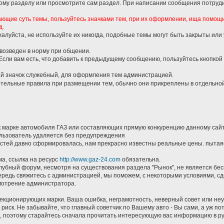
кому разделу или просмотрите сам раздел. При написании сообщения потруди
ающие суть темы, пользуйтесь значками тем, при их оформлении, ища помощ
д.
жалуйста, не используйте их никогда, подобные темы могут быть закрыты или
 возведен в норму при общении.
 Если вам есть, что добавить к предыдущему сообщению, пользуйтесь кнопкой
й значок служебный, для оформления тем администрацией.
ительные правила при размещении тем, обычно они прикреплены в отдельной
к марке автомобиля ГАЗ или составляющих прямую конкуренцию данному сай
пользователь удаляется без предупреждения
астей давно сформировалась, нам прекрасно известны реальные цены. пытаяс
ма, ссылка на ресурс
http://www.gaz-24.com
обязательна.
клубный форум, несмотря на существования раздела "Рынок", не является бе
чередь свяжитесь с администрацией, мы поможем, с некоторыми условиями, сд
смотрение администратора.
лекционирующих марки. Ваша ошибка, неграмотность, неверный совет или не
 риск. Не забывайте, что главный советчик по Вашему авто - Вы сами, а уж 
ть, поэтому старайтесь сначала прочитать интересующую вас информацию в ру