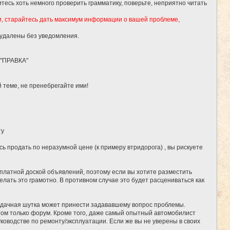
тесь хоть немного проверить грамматику, поверьте, неприятно читать
и, старайтесь дать максимум информации о вашей проблеме,
 удалены без уведомления.
 "ПРАВКА"
 теме, не пренебрегайте ими!
ту
ь продать по неразумной цене (к примеру втридорога) , вы рискуете
сплатной доской объявлений, поэтому если вы хотите разместить
елать это грамотно. В противном случае это будет расцениваться как
удачная шутка может принести задававшему вопрос проблемы.
потом только форум. Кроме того, даже самый опытный автомобилист
ководстве по ремонту/эксплуатации. Если же вы не уверены в своих