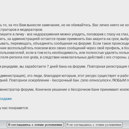
 то, за что Вам вынесли замечание, но не обижайтесь. Вас лично никто не х
страторов и модераторов.
ишите в личку - все недоразумения можно уладить, поговорив с глазу на глаз
нить, за администрацией остается право применить бан акаунта на срок, вы
вать, перемещать, объединять сообщения на форуме. Если такое происходит
ие воспользуйтесь поиском всех своих сообщений через свой профиль, в бо
пользователей, если в том есть необходимость, или полностью удалять пол
еля-persona non grata, в следствии нежелательных действий с его стороны.
 рецидиве, вы заработаете 7 дней бана на форуме. Повторная регистрация по
дминистрация), это люди, благодаря которым, этот ресурс существует и раб
дней. Повторное оскорбление - бессрочный бан.
(это относится к ЛЮБЫМ по
Администратор форума. Конечное решение о бессрочном бане принимают иск
родаже.
у нас понравится.