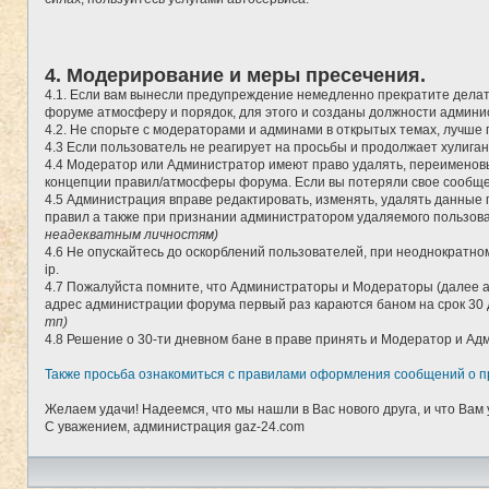
4. Модерирование и меры пресечения.
4.1. Если вам вынесли предупреждение немедленно прекратите делать
форуме атмосферу и порядок, для этого и созданы должности админи
4.2. Не спорьте с модераторами и админами в открытых темах, лучше п
4.3 Если пользователь не реагирует на просьбы и продолжает хулига
4.4 Модератор или Администратор имеют право удалять, переименовы
концепции правил/атмосферы форума. Если вы потеряли свое сообщен
4.5 Администрация вправе редактировать, изменять, удалять данные 
правил а также при признании администратором удаляемого пользоват
неадекватным личностям)
4.6 Не опускайтесь до оскорблений пользователей, при неоднократном
ip.
4.7 Пожалуйста помните, что Администраторы и Модераторы (далее а
адрес администрации форума первый раз караются баном на срок 30 
тп)
4.8 Решение о 30-ти дневном бане в праве принять и Модератор и 
Также просьба ознакомиться с правилами оформления сообщений о п
Желаем удачи! Надеемся, что мы нашли в Вас нового друга, и что Вам 
С уважением, администрация gaz-24.com