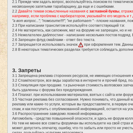
2.1 Прежде чем задать вопрос, воспользуйтесь поиском по тематичес
несвязанную запятыми тарабарщину, да еще и с ошибками.
2.2
Давайте темам осмысленные названия
с заглавной буквы
, отраж
например, если проблема с карбюратором, указывайте его модель и т 
"а вот вопрос..."; "помогите!!!!"; "не работает "
- плохие названия, по
2.3 При написании транслитом используйте соответствующий тэг.
2.4 Не материтесь, как сапожник, мат на форуме не запрещен, но и не
2.5 Нежелателен даблпостинг - написание нескольких постов подряд.
2.6 Запрещен флуд смайлами - ответ без текста.
2.7 Запрещается использовать значок
при оформления тем. Данны
2.8 В некоторых тематических разделах требуется соблюдать дополн
3. Запреты
3.1 Запрещена реклама сторонних ресурсов, не имеющих отношения 
3.2 Спам/лохотрон, все виды заработка в интернете и прочий бред. 
3.3 Спекуляция при продаже. т.к рыночная стоимость волговских запч
быть удаленны с форума без предупреждения.
3.4 Плагиат. при использовании материалов, взятых с сайта или фору
3.5 Частная реклама без согласования. Нужно понимать, что данный 
рекламу или какие-то услуги, которые вы предоставляете, в первую о
спам, и как поступить с опубликованной информацией, остается на у
3.6 Распространение заведомо ложной информации.
Автомобиль - средство повышенной опасности, и здесь не форум кол
Но тем не менее все советы форумчан вы используете на свой страх и
может допустить опечатку, ошибку, что-то забыть или просто не учес
силах, пользуйтесь услугами автосервиса.