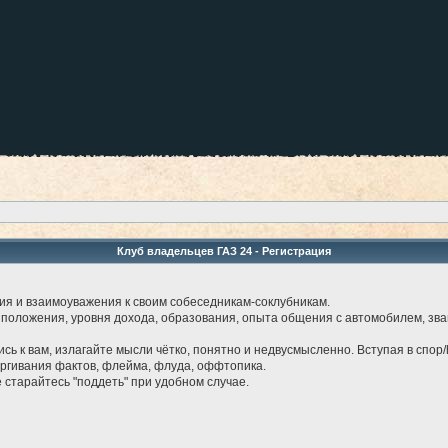
Клуб владельцев ГАЗ 24 - Регистрация
ия и взаимоуважения к своим собеседникам-соклубникам.
 положения, уровня дохода, образования, опыта общения с автомобилем, звани
лись к вам, излагайте мысли чётко, понятно и недвусмысленно. Вступая в спор/
ергивания фактов, флейма, флуда, оффтопика.
е старайтесь "поддеть" при удобном случае.