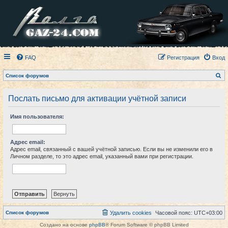
FAQ
Регистрация
Вход
П
Список форумов
о
и
с
Послать письмо для активации учётной записи
к
Имя пользователя:
Адрес email:
Адрес email, связанный с вашей учётной записью. Если вы не изменили его в
Личном разделе, то это адрес email, указанный вами при регистрации.
Список форумов
Удалить cookies
Часовой пояс:
UTC+03:00
Создано на основе
phpBB
® Forum Software © phpBB Limited