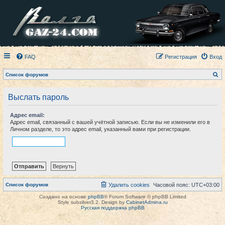
FAQ
Регистрация
Вход
П
Список форумов
о
и
с
Выслать пароль
к
Адрес email:
Адрес email, связанный с вашей учётной записью. Если вы не изменили его в
Личном разделе, то это адрес email, указанный вами при регистрации.
Список форумов
Удалить cookies
Часовой пояс:
UTC+03:00
Создано на основе
phpBB
® Forum Software © phpBB Limited
Style subsilver3.2. Design by
CabinetAdmina.ru
Русская поддержка phpBB