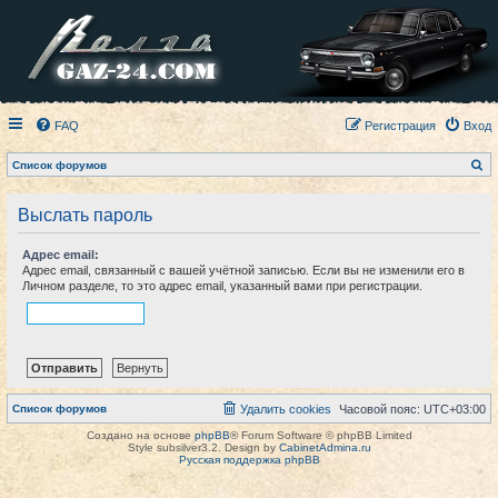
FAQ
Регистрация
Вход
П
Список форумов
о
и
с
Выслать пароль
к
Адрес email:
Адрес email, связанный с вашей учётной записью. Если вы не изменили его в
Личном разделе, то это адрес email, указанный вами при регистрации.
Список форумов
Удалить cookies
Часовой пояс:
UTC+03:00
Создано на основе
phpBB
® Forum Software © phpBB Limited
Style subsilver3.2. Design by
CabinetAdmina.ru
Русская поддержка phpBB