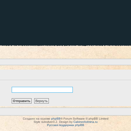
Создано на основе
phpBB
® Forum Software © phpBB Limited
Style subsilver3.2. Design by
CabinetAdmina.ru
Русская поддержка phpBB