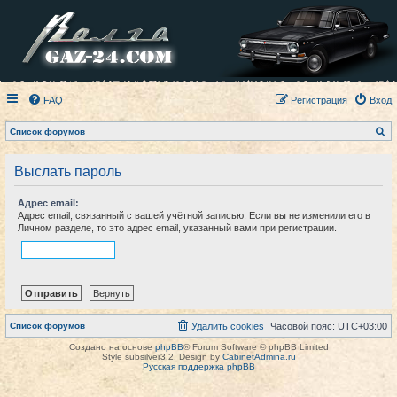
FAQ
Регистрация
Вход
П
Список форумов
о
и
с
Выслать пароль
к
Адрес email:
Адрес email, связанный с вашей учётной записью. Если вы не изменили его в
Личном разделе, то это адрес email, указанный вами при регистрации.
Список форумов
Удалить cookies
Часовой пояс:
UTC+03:00
Создано на основе
phpBB
® Forum Software © phpBB Limited
Style subsilver3.2. Design by
CabinetAdmina.ru
Русская поддержка phpBB