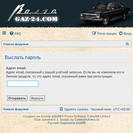
FAQ
Регистрация
Вход
П
Список форумов
о
и
с
Выслать пароль
к
Адрес email:
Адрес email, связанный с вашей учётной записью. Если вы не изменили его в
Личном разделе, то это адрес email, указанный вами при регистрации.
Список форумов
Удалить cookies
Часовой пояс:
UTC+03:00
Создано на основе
phpBB
® Forum Software © phpBB Limited
Style subsilver3.2. Design by
CabinetAdmina.ru
Русская поддержка phpBB