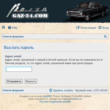
FAQ
Регистрация
Вход
П
Список форумов
о
и
с
Выслать пароль
к
Адрес email:
Адрес email, связанный с вашей учётной записью. Если вы не изменили его в
Личном разделе, то это адрес email, указанный вами при регистрации.
Список форумов
Удалить cookies
Часовой пояс:
UTC+03:00
Создано на основе
phpBB
® Forum Software © phpBB Limited
Style subsilver3.2. Design by
CabinetAdmina.ru
Русская поддержка phpBB