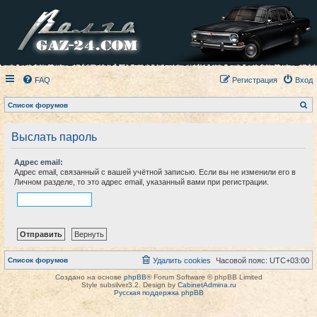
FAQ
Регистрация
Вход
П
Список форумов
о
и
с
Выслать пароль
к
Адрес email:
Адрес email, связанный с вашей учётной записью. Если вы не изменили его в
Личном разделе, то это адрес email, указанный вами при регистрации.
Список форумов
Удалить cookies
Часовой пояс:
UTC+03:00
Создано на основе
phpBB
® Forum Software © phpBB Limited
Style subsilver3.2. Design by
CabinetAdmina.ru
Русская поддержка phpBB