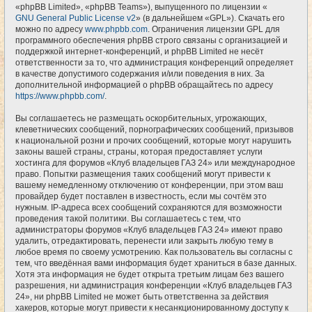
«phpBB Limited», «phpBB Teams»), выпущенного по лицензии «
GNU General Public License v2
» (в дальнейшем «GPL»). Скачать его
можно по адресу
www.phpbb.com
. Ограничения лицензии GPL для
программного обеспечения phpBB строго связаны с организацией и
поддержкой интернет-конференций, и phpBB Limited не несёт
ответственности за то, что администрация конференций определяет
в качестве допустимого содержания и/или поведения в них. За
дополнительной информацией о phpBB обращайтесь по адресу
https://www.phpbb.com/
.
Вы соглашаетесь не размещать оскорбительных, угрожающих,
клеветнических сообщений, порнографических сообщений, призывов
к национальной розни и прочих сообщений, которые могут нарушить
законы вашей страны, страны, которая предоставляет услуги
хостинга для форумов «Клуб владельцев ГАЗ 24» или международное
право. Попытки размещения таких сообщений могут привести к
вашему немедленному отключению от конференции, при этом ваш
провайдер будет поставлен в известность, если мы сочтём это
нужным. IP-адреса всех сообщений сохраняются для возможности
проведения такой политики. Вы соглашаетесь с тем, что
администраторы форумов «Клуб владельцев ГАЗ 24» имеют право
удалить, отредактировать, перенести или закрыть любую тему в
любое время по своему усмотрению. Как пользователь вы согласны с
тем, что введённая вами информация будет храниться в базе данных.
Хотя эта информация не будет открыта третьим лицам без вашего
разрешения, ни администрация конференции «Клуб владельцев ГАЗ
24», ни phpBB Limited не может быть ответственна за действия
хакеров, которые могут привести к несанкционированному доступу к