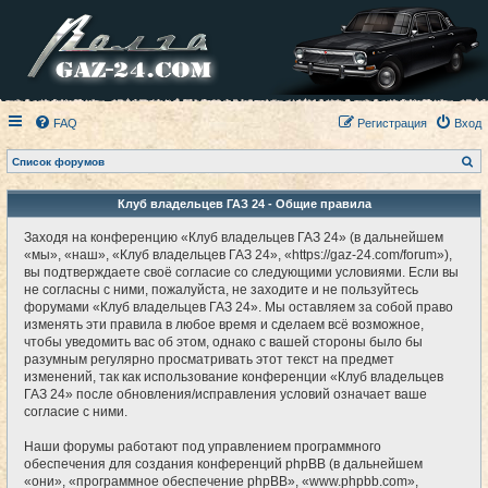
FAQ
Регистрация
Вход
П
Список форумов
о
и
с
Клуб владельцев ГАЗ 24 - Общие правила
к
Заходя на конференцию «Клуб владельцев ГАЗ 24» (в дальнейшем
«мы», «наш», «Клуб владельцев ГАЗ 24», «https://gaz-24.com/forum»),
вы подтверждаете своё согласие со следующими условиями. Если вы
не согласны с ними, пожалуйста, не заходите и не пользуйтесь
форумами «Клуб владельцев ГАЗ 24». Мы оставляем за собой право
изменять эти правила в любое время и сделаем всё возможное,
чтобы уведомить вас об этом, однако с вашей стороны было бы
разумным регулярно просматривать этот текст на предмет
изменений, так как использование конференции «Клуб владельцев
ГАЗ 24» после обновления/исправления условий означает ваше
согласие с ними.
Наши форумы работают под управлением программного
обеспечения для создания конференций phpBB (в дальнейшем
«они», «программное обеспечение phpBB», «www.phpbb.com»,