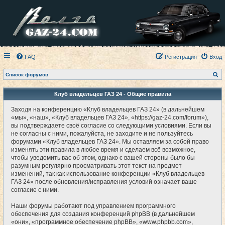
FAQ
Регистрация
Вход
П
Список форумов
о
и
с
Клуб владельцев ГАЗ 24 - Общие правила
к
Заходя на конференцию «Клуб владельцев ГАЗ 24» (в дальнейшем
«мы», «наш», «Клуб владельцев ГАЗ 24», «https://gaz-24.com/forum»),
вы подтверждаете своё согласие со следующими условиями. Если вы
не согласны с ними, пожалуйста, не заходите и не пользуйтесь
форумами «Клуб владельцев ГАЗ 24». Мы оставляем за собой право
изменять эти правила в любое время и сделаем всё возможное,
чтобы уведомить вас об этом, однако с вашей стороны было бы
разумным регулярно просматривать этот текст на предмет
изменений, так как использование конференции «Клуб владельцев
ГАЗ 24» после обновления/исправления условий означает ваше
согласие с ними.
Наши форумы работают под управлением программного
обеспечения для создания конференций phpBB (в дальнейшем
«они», «программное обеспечение phpBB», «www.phpbb.com»,