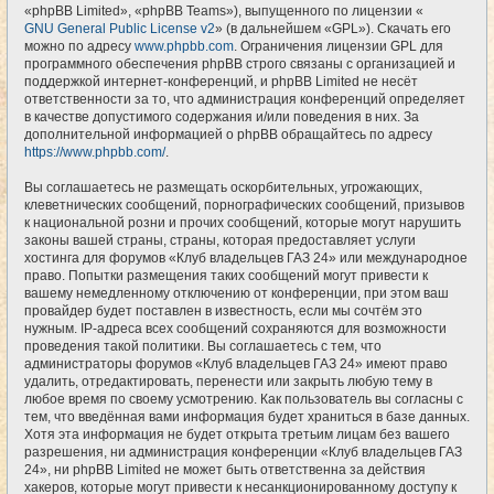
«phpBB Limited», «phpBB Teams»), выпущенного по лицензии «
GNU General Public License v2
» (в дальнейшем «GPL»). Скачать его
можно по адресу
www.phpbb.com
. Ограничения лицензии GPL для
программного обеспечения phpBB строго связаны с организацией и
поддержкой интернет-конференций, и phpBB Limited не несёт
ответственности за то, что администрация конференций определяет
в качестве допустимого содержания и/или поведения в них. За
дополнительной информацией о phpBB обращайтесь по адресу
https://www.phpbb.com/
.
Вы соглашаетесь не размещать оскорбительных, угрожающих,
клеветнических сообщений, порнографических сообщений, призывов
к национальной розни и прочих сообщений, которые могут нарушить
законы вашей страны, страны, которая предоставляет услуги
хостинга для форумов «Клуб владельцев ГАЗ 24» или международное
право. Попытки размещения таких сообщений могут привести к
вашему немедленному отключению от конференции, при этом ваш
провайдер будет поставлен в известность, если мы сочтём это
нужным. IP-адреса всех сообщений сохраняются для возможности
проведения такой политики. Вы соглашаетесь с тем, что
администраторы форумов «Клуб владельцев ГАЗ 24» имеют право
удалить, отредактировать, перенести или закрыть любую тему в
любое время по своему усмотрению. Как пользователь вы согласны с
тем, что введённая вами информация будет храниться в базе данных.
Хотя эта информация не будет открыта третьим лицам без вашего
разрешения, ни администрация конференции «Клуб владельцев ГАЗ
24», ни phpBB Limited не может быть ответственна за действия
хакеров, которые могут привести к несанкционированному доступу к