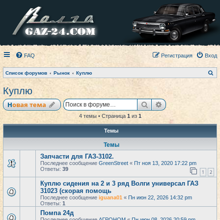
FAQ
Регистрация
Вход
П
Список форумов
Рынок
Куплю
о
и
Куплю
с
к
Поиск
Расширенный по
Новая тема
4 темы • Страница
1
из
1
Темы
Темы
Запчасти для ГАЗ-3102.
Последнее сообщение
GreenStreet
«
Пт ноя 13, 2020 17:22 pm
Ответы:
39
1
2
Куплю сидения на 2 и 3 ряд Волги универсал ГАЗ
31023 (скорая помощь
Последнее сообщение
iguana01
«
Пн июн 22, 2026 14:32 pm
Ответы:
1
Помпа 24д
Последнее сообщение
АГРОНОМ
«
Пн июн 08, 2026 20:59 pm