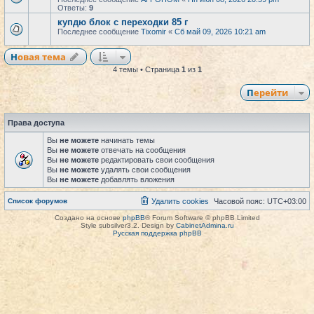
Ответы:
9
купдю блок с переходки 85 г
Последнее сообщение
Tixomir
«
Сб май 09, 2026 10:21 am
Новая тема
4 темы • Страница
1
из
1
Перейти
Права доступа
Вы
не можете
начинать темы
Вы
не можете
отвечать на сообщения
Вы
не можете
редактировать свои сообщения
Вы
не можете
удалять свои сообщения
Вы
не можете
добавлять вложения
Список форумов
Удалить cookies
Часовой пояс:
UTC+03:00
Создано на основе
phpBB
® Forum Software © phpBB Limited
Style subsilver3.2. Design by
CabinetAdmina.ru
Русская поддержка phpBB