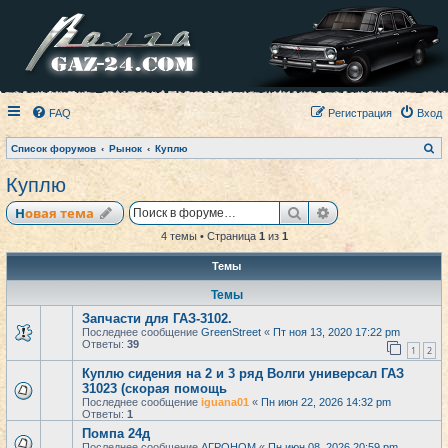
FAQ
Регистрация
Вход
П
Список форумов
Рынок
Куплю
о
и
Куплю
с
к
Поиск
Расширенный по
Новая тема
4 темы • Страница
1
из
1
Темы
Темы
Запчасти для ГАЗ-3102.
Последнее сообщение
GreenStreet
«
Пт ноя 13, 2020 17:22 pm
Ответы:
39
1
2
Куплю сидения на 2 и 3 ряд Волги универсал ГАЗ
31023 (скорая помощь
Последнее сообщение
iguana01
«
Пн июн 22, 2026 14:32 pm
Ответы:
1
Помпа 24д
Последнее сообщение
АГРОНОМ
«
Пн июн 08, 2026 20:59 pm