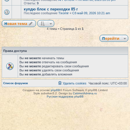
Ответы:
9
купдю блок с переходки 85 г
Последнее сообщение
Tixomir
«
Сб май 09, 2026 10:21 am
Новая тема
4 темы • Страница
1
из
1
Перейти
Права доступа
Вы
не можете
начинать темы
Вы
не можете
отвечать на сообщения
Вы
не можете
редактировать свои сообщения
Вы
не можете
удалять свои сообщения
Вы
не можете
добавлять вложения
Список форумов
Удалить cookies
Часовой пояс:
UTC+03:00
Создано на основе
phpBB
® Forum Software © phpBB Limited
Style subsilver3.2. Design by
CabinetAdmina.ru
Русская поддержка phpBB